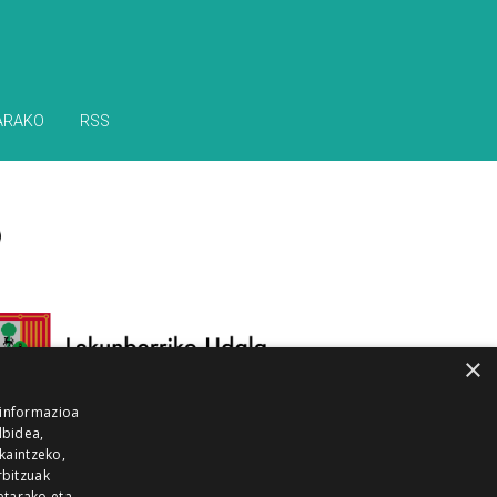
ARAKO
RSS
×
 informazioa
lbidea,
skaintzeko,
rbitzuak
etarako eta