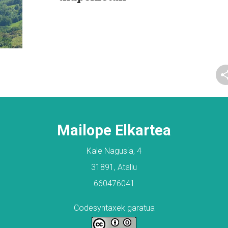
Mailope Elkartea
Kale Nagusia, 4
31891, Atallu
660476041
Codesyntaxek garatua