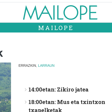
MAILOPE
k
ERRAZKIN,
LARRAUN
14:00etan: Zikiro jatea
18:00etan: Mus eta txintxon
txapelketak