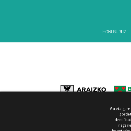
HONI BURUZ
Gu eta gure
gordet
identifika
iragark
hobetzeko