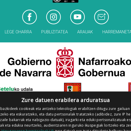
LEGE OHARRA
PUBLIZITATEA
ARAUAK
HARREMANET
Zure datuen erabilera arduratsua
 bazkideek cookieak eta antzeko teknologiak erabiltzen ditugu zure gailuan
zeko eta eskuratzeko, eta datu pertsonalak tratatzeko (adibidez, zure IP he
tzaile bakarrak eta nabigazio-datuak), iragarki eta eduki pertsonalizatuak e
iak eta edukia neurtzeko, audientziaren inguruko ikuspegiak lortzeko eta ze
.
Hirugarrenen hornitzaileek (4)
zure datuak ere trata ditzakete helburu hau