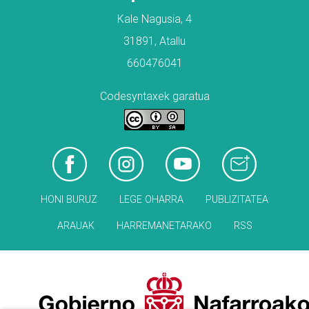
Kale Nagusia, 4
31891, Atallu
660476041
Codesyntaxek garatua
HONI BURUZ
LEGE OHARRA
PUBLIZITATEA
ARAUAK
HARREMANETARAKO
RSS