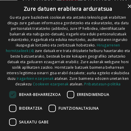
Zure datuen erabilera arduratsua
Gu eta gure bazkideek cookieak eta antzeko teknologiak erabiltzen
ditugu zure gailuan informazioa gordetzeko eta eskuratzeko, eta datu
pertsonalak tratatzeko (adibidez, zure IP helbidea, identifikatzaile
bakarrak eta nabigazio-datuak), iragarki eta eduki pertsonalizatuak
eskaintzeko, iragarkiak eta edukia neurtzeko, audientziaren inguruko
ikuspegiak lortzeko eta zerbitzuak hobetzeko.
Hirugarrenen
hornitzaileek (4)
zure datuak ere trata ditzakete helburu hauetarako eta
beste batzuetarako, besteak beste kokapen geografiko zehatzeko
datuak eta gailuaren ezaugarriak erabiliz. Zure aukerak webgune honi
soilik aplikatzen zaizkio. Hornitzaile batzuek baimena beharrean
interes legitimoa oinarri gisa erabil dezakete; aurka egiteko eskubidea
duzu
Iragarkien ezarpenak
atalean. Zure baimena edozein unetan ken
dezakezu
Cookieen ezarpenak
atalean.
Pribatutasun-politika
BEHAR-BEHARREZKOA
ERRENDIMENDUA
BIDERATZEA
FUNTZIONALTASUNA
SAILKATU GABE