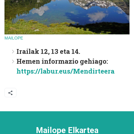
MAILOPE
Irailak 12, 13 eta 14.
Hemen informazio gehiago:
https://labur.eus/Mendirteera
Mailope Elkartea