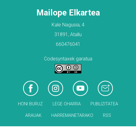
Mailope Elkartea
Kale Nagusia, 4
31891, Atallu
660476041
Codesyntaxek garatua
HONI BURUZ
LEGE OHARRA
PUBLIZITATEA
ARAUAK
HARREMANETARAKO
RSS