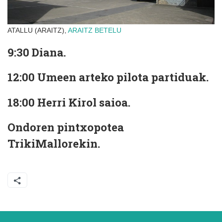
ATALLU (ARAITZ),
ARAITZ
BETELU
9:30 Diana.
12:00 Umeen arteko pilota partiduak.
18:00 Herri Kirol saioa.
Ondoren pintxopotea
TrikiMallorekin.