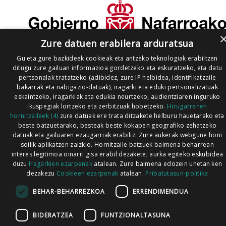
Zure datuen erabilera arduratsua
Gu eta gure bazkideek cookieak eta antzeko teknologiak erabiltzen
ditugu zure gailuan informazioa gordetzeko eta eskuratzeko, eta datu
pertsonalak tratatzeko (adibidez, zure IP helbidea, identifikatzaile
bakarrak eta nabigazio-datuak), iragarki eta eduki pertsonalizatuak
eskaintzeko, iragarkiak eta edukia neurtzeko, audientziaren inguruko
ikuspegiak lortzeko eta zerbitzuak hobetzeko.
Hirugarrenen
hornitzaileek (4)
zure datuak ere trata ditzakete helburu hauetarako eta
beste batzuetarako, besteak beste kokapen geografiko zehatzeko
datuak eta gailuaren ezaugarriak erabiliz. Zure aukerak webgune honi
soilik aplikatzen zaizkio. Hornitzaile batzuek baimena beharrean
interes legitimoa oinarri gisa erabil dezakete; aurka egiteko eskubidea
duzu
Iragarkien ezarpenak
atalean. Zure baimena edozein unetan ken
dezakezu
Cookieen ezarpenak
atalean.
Pribatutasun-politika
BEHAR-BEHARREZKOA
ERRENDIMENDUA
BIDERATZEA
FUNTZIONALTASUNA