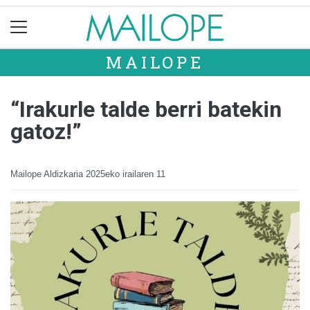
MAILOPE
“Irakurle talde berri batekin
gatoz!”
Mailope Aldizkaria
2025eko irailaren 11