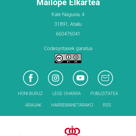
Mailope Elkartea
Kale Nagusia, 4
31891, Atallu
660476041
Codesyntaxek garatua
HONI BURUZ
LEGE OHARRA
PUBLIZITATEA
ARAUAK
HARREMANETARAKO
RSS