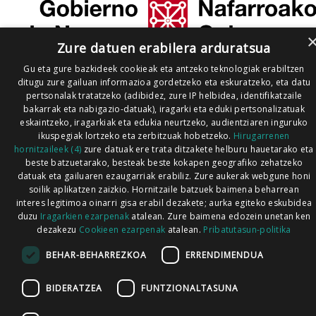
Zure datuen erabilera arduratsua
Gu eta gure bazkideek cookieak eta antzeko teknologiak erabiltzen
ditugu zure gailuan informazioa gordetzeko eta eskuratzeko, eta datu
pertsonalak tratatzeko (adibidez, zure IP helbidea, identifikatzaile
bakarrak eta nabigazio-datuak), iragarki eta eduki pertsonalizatuak
eskaintzeko, iragarkiak eta edukia neurtzeko, audientziaren inguruko
ikuspegiak lortzeko eta zerbitzuak hobetzeko.
Hirugarrenen
hornitzaileek (4)
zure datuak ere trata ditzakete helburu hauetarako eta
beste batzuetarako, besteak beste kokapen geografiko zehatzeko
datuak eta gailuaren ezaugarriak erabiliz. Zure aukerak webgune honi
soilik aplikatzen zaizkio. Hornitzaile batzuek baimena beharrean
interes legitimoa oinarri gisa erabil dezakete; aurka egiteko eskubidea
duzu
Iragarkien ezarpenak
atalean. Zure baimena edozein unetan ken
dezakezu
Cookieen ezarpenak
atalean.
Pribatutasun-politika
BEHAR-BEHARREZKOA
ERRENDIMENDUA
BIDERATZEA
FUNTZIONALTASUNA