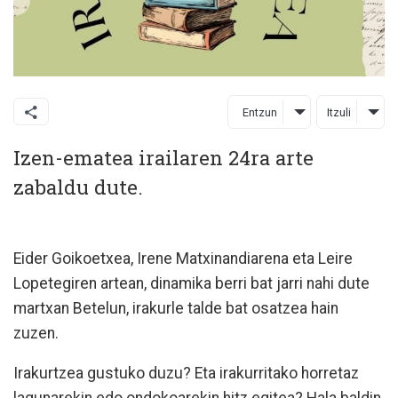
Entzun
Itzuli
Izen-ematea irailaren 24ra arte
zabaldu dute.
Eider Goikoetxea, Irene Matxinandiarena eta Leire
Lopetegiren artean, dinamika berri bat jarri nahi dute
martxan Betelun, irakurle talde bat osatzea hain
zuzen.
Irakurtzea gustuko duzu? Eta irakurritako horretaz