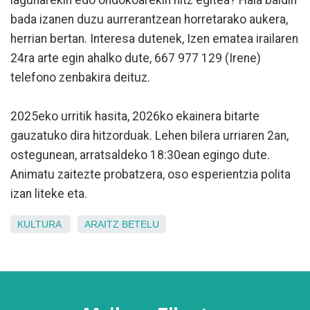
lagunarekin edo ondokoarekin hitz egitea? Hala baldin
bada izanen duzu aurrerantzean horretarako aukera,
herrian bertan. Interesa dutenek, Izen ematea irailaren
24ra arte egin ahalko dute, 667 977 129 (Irene)
telefono zenbakira deituz.
2025eko urritik hasita, 2026ko ekainera bitarte
gauzatuko dira hitzorduak. Lehen bilera urriaren 2an,
ostegunean, arratsaldeko 18:30ean egingo dute.
Animatu zaitezte probatzera, oso esperientzia polita
izan liteke eta.
KULTURA
ARAITZ
BETELU