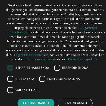
Gu eta gure bazkideek cookieak eta antzeko teknologiak erabiltzen
ditugu zure gailuan informazioa gordetzeko eta eskuratzeko, eta datu
pertsonalak tratatzeko (adibidez, zure IP helbidea, identifikatzaile
bakarrak eta nabigazio-datuak), iragarki eta eduki pertsonalizatuak
eskaintzeko, iragarkiak eta edukia neurtzeko, audientziaren inguruko
ikuspegiak lortzeko eta zerbitzuak hobetzeko.
Hirugarrenen
hornitzaileek (4)
zure datuak ere trata ditzakete helburu hauetarako eta
beste batzuetarako, besteak beste kokapen geografiko zehatzeko
datuak eta gailuaren ezaugarriak erabiliz. Zure aukerak webgune honi
soilik aplikatzen zaizkio. Hornitzaile batzuek baimena beharrean
interes legitimoa oinarri gisa erabil dezakete; aurka egiteko eskubidea
duzu
Iragarkien ezarpenak
atalean. Zure baimena edozein unetan ken
dezakezu
Cookieen ezarpenak
atalean.
Pribatutasun-politika
BEHAR-BEHARREZKOA
ERRENDIMENDUA
BIDERATZEA
FUNTZIONALTASUNA
SAILKATU GABE
GUZTIAK ONARTU
GUZTIAK UKATU