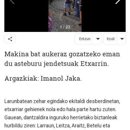
Entzun
Itzuli
Makina bat aukeraz gozatzeko eman
du asteburu jendetsuak Etxarrin.
Argazkiak: Imanol Jaka.
Larunbatean zehar egindako ekitaldi desberdinetan,
etxarriar gehienek nola edo hala parte hartu zuten.
Gauean, dantzaldira inguruko herrietako biztanleak
hurbildu ziren: Larraun, Leitza, Araitz, Betelu eta