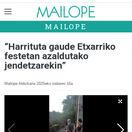
MAILOPE
“Harrituta gaude Etxarriko
festetan azaldutako
jendetzarekin”
Mailope Aldizkaria
2025eko irailaren 16a