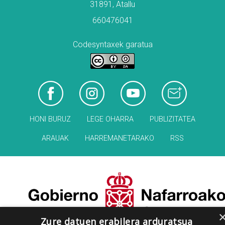
31891, Atallu
660476041
Codesyntaxek garatua
HONI BURUZ
LEGE OHARRA
PUBLIZITATEA
ARAUAK
HARREMANETARAKO
RSS
Zure datuen erabilera arduratsua