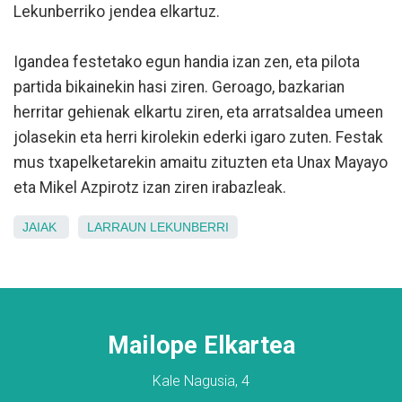
Lekunberriko jendea elkartuz.
Igandea festetako egun handia izan zen, eta pilota
partida bikainekin hasi ziren. Geroago, bazkarian
herritar gehienak elkartu ziren, eta arratsaldea umeen
jolasekin eta herri kirolekin ederki igaro zuten. Festak
mus txapelketarekin amaitu zituzten eta Unax Mayayo
eta Mikel Azpirotz izan ziren irabazleak.
JAIAK
LARRAUN
LEKUNBERRI
Mailope Elkartea
Kale Nagusia, 4