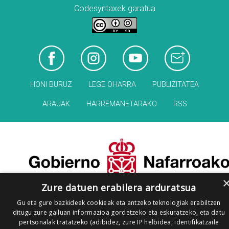
Codesyntaxek garatua
HONI BURUZ
LEGE OHARRA
PUBLIZITATEA
ARAUAK
HARREMANETARAKO
RSS
Zure datuen erabilera arduratsua
Gu eta gure bazkideek cookieak eta antzeko teknologiak erabiltzen
ditugu zure gailuan informazioa gordetzeko eta eskuratzeko, eta datu
pertsonalak tratatzeko (adibidez, zure IP helbidea, identifikatzaile