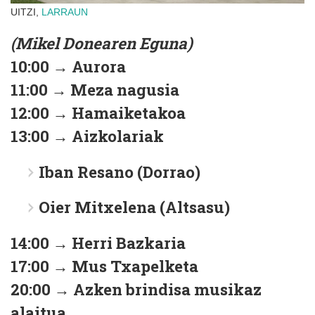
UITZI,
LARRAUN
(Mikel Donearen Eguna)
10:00 → Aurora
11:00 → Meza nagusia
12:00 → Hamaiketakoa
13:00 → Aizkolariak
Iban Resano (Dorrao)
Oier Mitxelena (Altsasu)
14:00 → Herri Bazkaria
17:00 → Mus Txapelketa
20:00 → Azken brindisa musikaz
alaitua