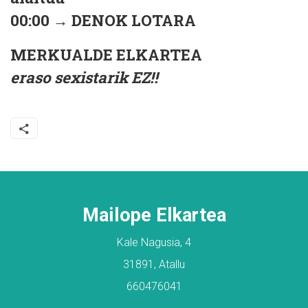
00:00 → DENOK LOTARA
MERKUALDE ELKARTEA
eraso sexistarik EZ!!
Mailope Elkartea
Kale Nagusia, 4
31891, Atallu
660476041