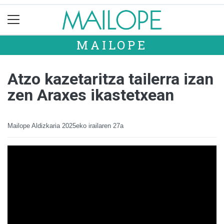
MAILOPE
Atzo kazetaritza tailerra izan
zen Araxes ikastetxean
Mailope Aldizkaria
2025eko irailaren 27a