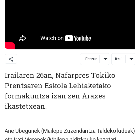
Entzun
Itzuli
Irailaren 26an, Nafarpres Tokiko
Prentsaren Eskola Lehiaketako
formakuntza izan zen Araxes
ikastetxean.
Ane Ubegunek (Mailope Zuzendaritza Taldeko kideak)
eta Irati Morenok (Mailope aldizkariko kazetari