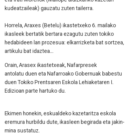
kudeatzaileak) gauzatu zuten tailerra.
Horrela, Araxes (Betelu) ikastetxeko 6. mailako
ikasleek bertatik bertara ezagutu zuten tokiko
hedabideen lan prozesua: elkarrizketa bat sortzea,
artikulu bat idaztea...
Orain, Arasex ikastetxeak, Nafarpresek
antolatu duen eta Nafarroako Gobernuak babestu
duen Tokiko Prentsaren Eskola Lehiaketaren I.
Edizioan parte hartuko du.
Ekimen honekin, eskualdeko kazetaritza eskola
eremura hurbildu dute, ikasleen begirada eta jakin-
mina sustatuz.