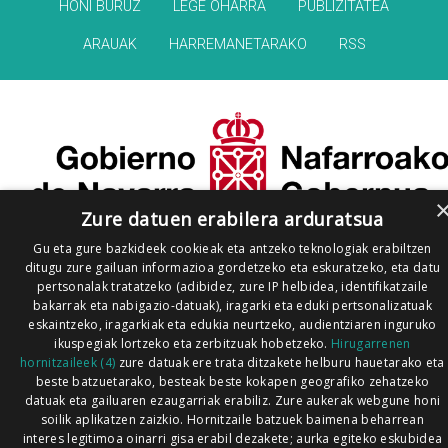
HONI BURUZ
LEGE OHARRA
PUBLIZITATEA
ARAUAK
HARREMANETARAKO
RSS
Zure datuen erabilera arduratsua
Gu eta gure bazkideek cookieak eta antzeko teknologiak erabiltzen
ditugu zure gailuan informazioa gordetzeko eta eskuratzeko, eta datu
pertsonalak tratatzeko (adibidez, zure IP helbidea, identifikatzaile
bakarrak eta nabigazio-datuak), iragarki eta eduki pertsonalizatuak
eskaintzeko, iragarkiak eta edukia neurtzeko, audientziaren inguruko
ikuspegiak lortzeko eta zerbitzuak hobetzeko.
Hirugarrenen
hornitzaileek (4)
zure datuak ere trata ditzakete helburu hauetarako eta
beste batzuetarako, besteak beste kokapen geografiko zehatzeko
datuak eta gailuaren ezaugarriak erabiliz. Zure aukerak webgune honi
soilik aplikatzen zaizkio. Hornitzaile batzuek baimena beharrean
interes legitimoa oinarri gisa erabil dezakete; aurka egiteko eskubidea