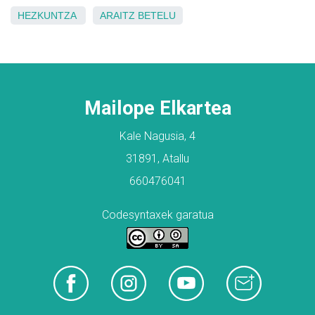
HEZKUNTZA
ARAITZ
BETELU
Mailope Elkartea
Kale Nagusia, 4
31891, Atallu
660476041
Codesyntaxek garatua