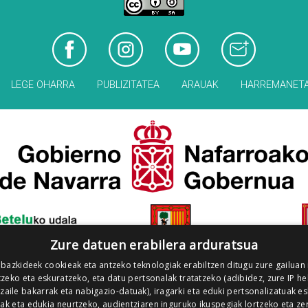
LEGE OHARRA
PUBLIZITATEA
ARAUAK
HARREMANET
Zure datuen erabilera arduratsua
 bazkideek cookieak eta antzeko teknologiak erabiltzen ditugu zure gailuan
zeko eta eskuratzeko, eta datu pertsonalak tratatzeko (adibidez, zure IP he
tzaile bakarrak eta nabigazio-datuak), iragarki eta eduki pertsonalizatuak e
iak eta edukia neurtzeko, audientziaren inguruko ikuspegiak lortzeko eta ze