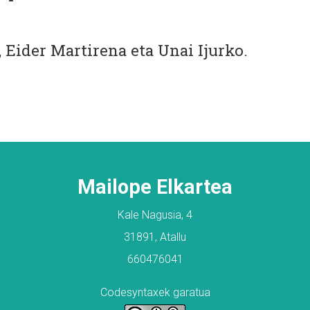
Eider Martirena eta Unai Ijurko.
Mailope Elkartea
Kale Nagusia, 4
31891, Atallu
660476041
Codesyntaxek garatua