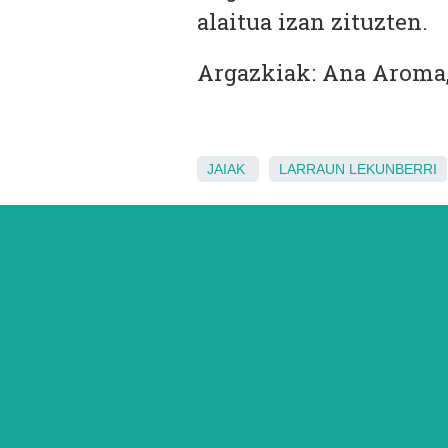
alaitua izan zituzten.
Argazkiak: Ana Aroma, 
JAIAK
LARRAUN
LEKUNBERRI