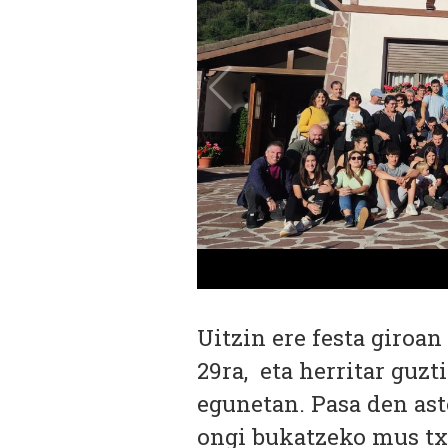
Uitzin ere festa giroan
29ra, eta herritar guz
egunetan. Pasa den ast
ongi bukatzeko mus tx