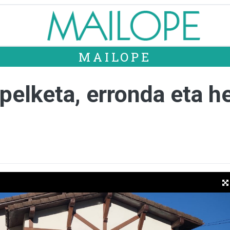
MAILOPE
apelketa, erronda eta he