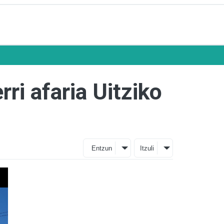
rri afaria Uitziko
Entzun
Itzuli