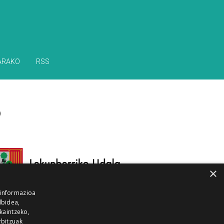
ARAKO
RSS
×
 informazioa
lbidea,
skaintzeko,
rbitzuak