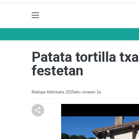
Patata tortilla tx
festetan
Mailope Aldizkaria
2025eko urriaren 2a