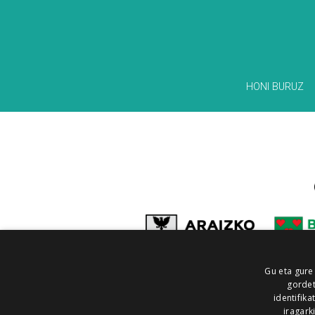
HONI BURUZ
Gu eta gure
gordet
identifika
iragark