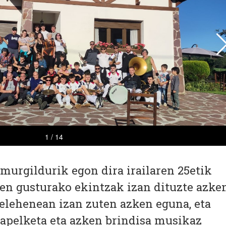
 murgildurik egon dira irailaren 25etik
tien gusturako ekintzak izan dituzte azke
elehenean izan zuten azken eguna, eta
apelketa eta azken brindisa musikaz