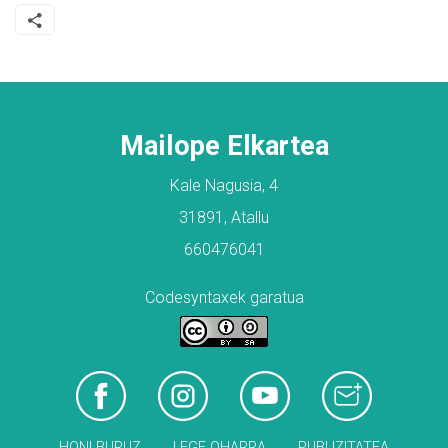
Mailope Elkartea
Kale Nagusia, 4
31891, Atallu
660476041
Codesyntaxek garatua
HONI BURUZ
LEGE OHARRA
PUBLIZITATEA