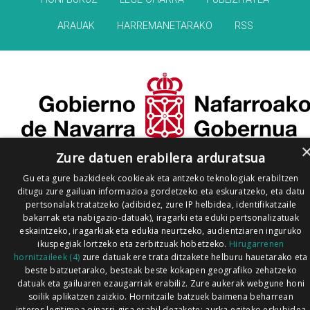
ARAUAK
HARREMANETARAKO
RSS
Zure datuen erabilera arduratsua
Gu eta gure bazkideek cookieak eta antzeko teknologiak erabiltzen
ditugu zure gailuan informazioa gordetzeko eta eskuratzeko, eta datu
pertsonalak tratatzeko (adibidez, zure IP helbidea, identifikatzaile
bakarrak eta nabigazio-datuak), iragarki eta eduki pertsonalizatuak
eskaintzeko, iragarkiak eta edukia neurtzeko, audientziaren inguruko
ikuspegiak lortzeko eta zerbitzuak hobetzeko.
Hirugarrenen
hornitzaileek (4)
zure datuak ere trata ditzakete helburu hauetarako eta
beste batzuetarako, besteak beste kokapen geografiko zehatzeko
datuak eta gailuaren ezaugarriak erabiliz. Zure aukerak webgune honi
soilik aplikatzen zaizkio. Hornitzaile batzuek baimena beharrean
interes legitimoa oinarri gisa erabil dezakete; aurka egiteko eskubidea