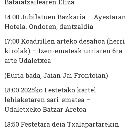
Bataiatzailearen Eliza
14:00 Jubilatuen Bazkaria – Ayestaran
Hotela. Ondoren, dantzaldia
17:00 Koadrillen arteko desafioa (herri
kirolak) – Izen-emateak urriaren 6ra
arte Udaletxea
(Euria bada, Jaian Jai Frontoian)
18:00 2025ko Festetako kartel
lehiaketaren sari-ematea –
Udaletxeko Batzar Aretoa
18:50 Festetara deia Txalapartarekin