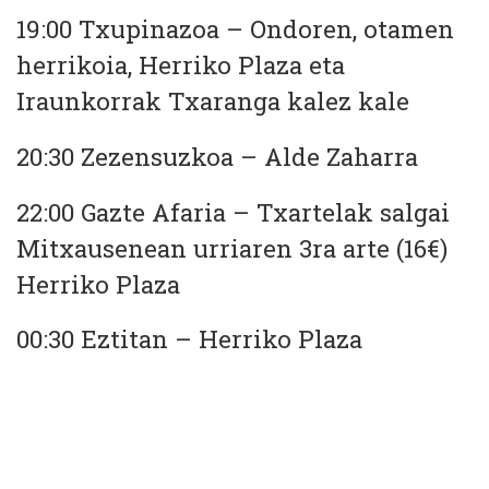
19:00 Txupinazoa – Ondoren, otamen
herrikoia, Herriko Plaza eta
Iraunkorrak Txaranga kalez kale
20:30 Zezensuzkoa – Alde Zaharra
22:00 Gazte Afaria – Txartelak salgai
Mitxausenean urriaren 3ra arte (16€)
Herriko Plaza
00:30 Eztitan – Herriko Plaza