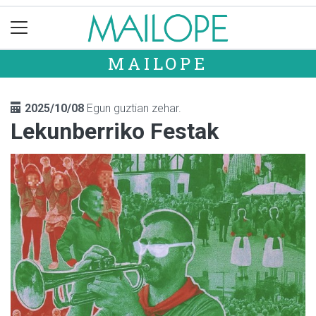
MAILOPE
2025/10/08
Egun guztian zehar.
Lekunberriko Festak