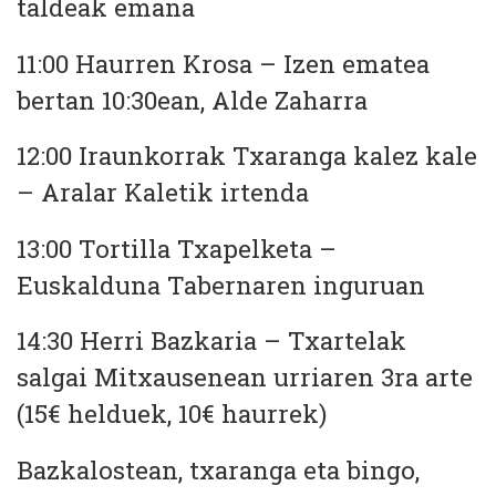
taldeak emana
11:00 Haurren Krosa – Izen ematea
bertan 10:30ean, Alde Zaharra
12:00 Iraunkorrak Txaranga kalez kale
– Aralar Kaletik irtenda
13:00 Tortilla Txapelketa –
Euskalduna Tabernaren inguruan
14:30 Herri Bazkaria – Txartelak
salgai Mitxausenean urriaren 3ra arte
(15€ helduek, 10€ haurrek)
Bazkalostean, txaranga eta bingo,