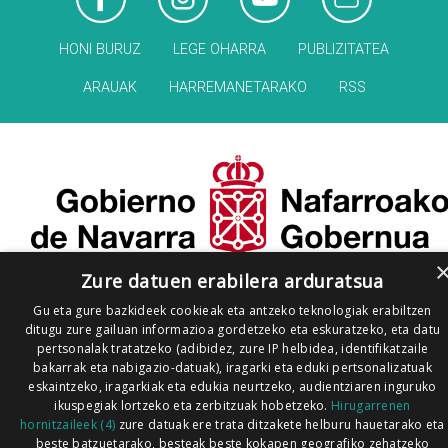
HONI BURUZ
LEGE OHARRA
PUBLIZITATEA
ARAUAK
HARREMANETARAKO
RSS
Zure datuen erabilera arduratsua
Gu eta gure bazkideek cookieak eta antzeko teknologiak erabiltzen
ditugu zure gailuan informazioa gordetzeko eta eskuratzeko, eta datu
pertsonalak tratatzeko (adibidez, zure IP helbidea, identifikatzaile
bakarrak eta nabigazio-datuak), iragarki eta eduki pertsonalizatuak
eskaintzeko, iragarkiak eta edukia neurtzeko, audientziaren inguruko
ikuspegiak lortzeko eta zerbitzuak hobetzeko.
Hirugarrenen
hornitzaileek (4)
zure datuak ere trata ditzakete helburu hauetarako eta
beste batzuetarako, besteak beste kokapen geografiko zehatzeko