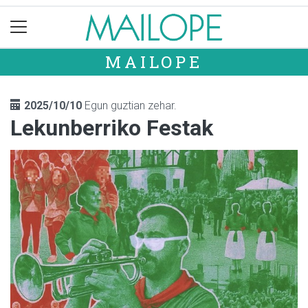
MAILOPE
2025/10/10
Egun guztian zehar.
Lekunberriko Festak