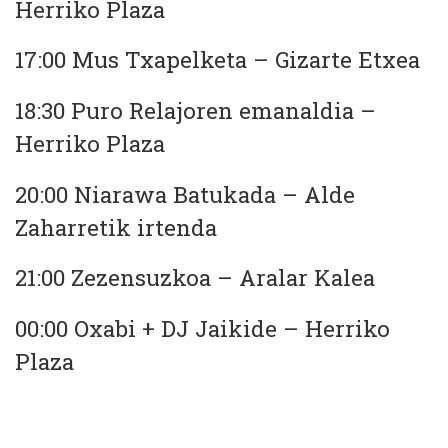
Herriko Plaza
17:00 Mus Txapelketa – Gizarte Etxea
18:30 Puro Relajoren emanaldia –
Herriko Plaza
20:00 Niarawa Batukada – Alde
Zaharretik irtenda
21:00 Zezensuzkoa – Aralar Kalea
00:00 Oxabi + DJ Jaikide – Herriko
Plaza