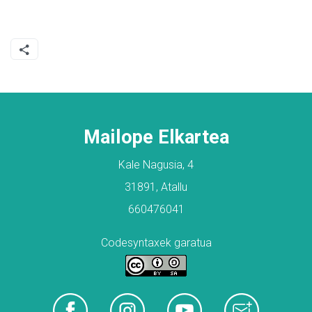
Mailope Elkartea
Kale Nagusia, 4
31891, Atallu
660476041
Codesyntaxek garatua