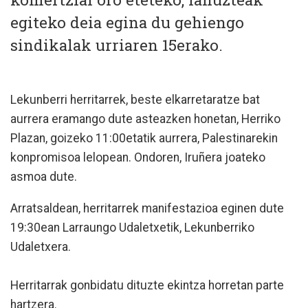
egiteko deia egina du gehiengo
sindikalak urriaren 15erako.
Lekunberri herritarrek, beste elkarretaratze bat
aurrera eramango dute asteazken honetan, Herriko
Plazan, goizeko 11:00etatik aurrera, Palestinarekin
konpromisoa lelopean. Ondoren, Iruñera joateko
asmoa dute.
Arratsaldean, herritarrek manifestazioa eginen dute
19:30ean Larraungo Udaletxetik, Lekunberriko
Udaletxera.
Herritarrak gonbidatu dituzte ekintza horretan parte
hartzera.