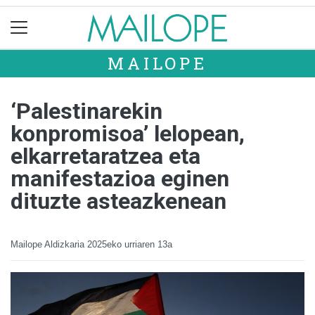
MAILOPE
‘Palestinarekin
konpromisoa’ lelopean,
elkarretaratzea eta
manifestazioa eginen
dituzte asteazkenean
Mailope Aldizkaria
2025eko urriaren 13a