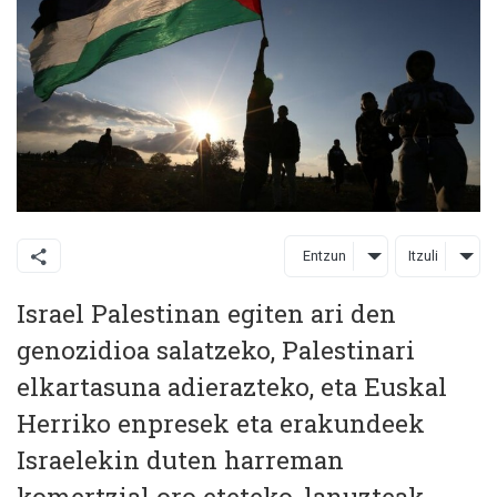
Entzun
Itzuli
Israel Palestinan egiten ari den
genozidioa salatzeko, Palestinari
elkartasuna adierazteko, eta Euskal
Herriko enpresek eta erakundeek
Israelekin duten harreman
komertzial oro eteteko, lanuzteak