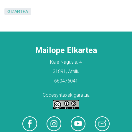
GIZARTEA
Mailope Elkartea
Kale Nagusia, 4
31891, Atallu
660476041
Codesyntaxek garatua