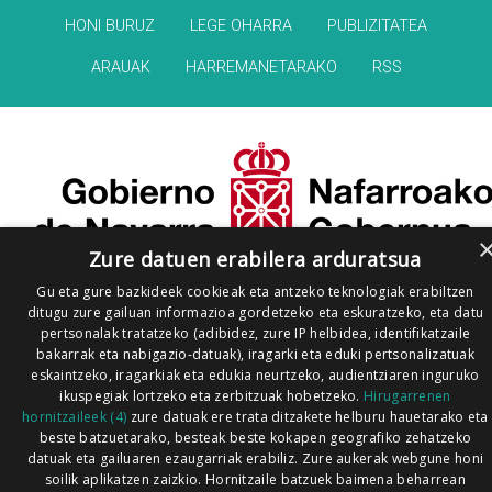
HONI BURUZ
LEGE OHARRA
PUBLIZITATEA
ARAUAK
HARREMANETARAKO
RSS
Zure datuen erabilera arduratsua
Gu eta gure bazkideek cookieak eta antzeko teknologiak erabiltzen
ditugu zure gailuan informazioa gordetzeko eta eskuratzeko, eta datu
pertsonalak tratatzeko (adibidez, zure IP helbidea, identifikatzaile
bakarrak eta nabigazio-datuak), iragarki eta eduki pertsonalizatuak
eskaintzeko, iragarkiak eta edukia neurtzeko, audientziaren inguruko
ikuspegiak lortzeko eta zerbitzuak hobetzeko.
Hirugarrenen
hornitzaileek (4)
zure datuak ere trata ditzakete helburu hauetarako eta
beste batzuetarako, besteak beste kokapen geografiko zehatzeko
datuak eta gailuaren ezaugarriak erabiliz. Zure aukerak webgune honi
soilik aplikatzen zaizkio. Hornitzaile batzuek baimena beharrean