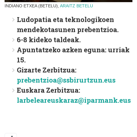
INDIANO ETXEA (BETELU),
ARAITZ
BETELU
Ludopatia eta teknologikoen
mendekotasunen prebentzioa.
6-8 kideko taldeak.
Apuntatzeko azken eguna: urriak
15.
Gizarte Zerbitzua:
prebentzioa@ssbirurtzun.eus
Euskara Zerbitzua:
larbeleareuskaraz@iparmank.eus