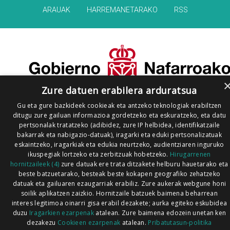
ARAUAK
HARREMANETARAKO
RSS
Zure datuen erabilera arduratsua
Gu eta gure bazkideek cookieak eta antzeko teknologiak erabiltzen
ditugu zure gailuan informazioa gordetzeko eta eskuratzeko, eta datu
pertsonalak tratatzeko (adibidez, zure IP helbidea, identifikatzaile
bakarrak eta nabigazio-datuak), iragarki eta eduki pertsonalizatuak
eskaintzeko, iragarkiak eta edukia neurtzeko, audientziaren inguruko
ikuspegiak lortzeko eta zerbitzuak hobetzeko.
Hirugarrenen
hornitzaileek (4)
zure datuak ere trata ditzakete helburu hauetarako eta
beste batzuetarako, besteak beste kokapen geografiko zehatzeko
datuak eta gailuaren ezaugarriak erabiliz. Zure aukerak webgune honi
soilik aplikatzen zaizkio. Hornitzaile batzuek baimena beharrean
interes legitimoa oinarri gisa erabil dezakete; aurka egiteko eskubidea
duzu
Iragarkien ezarpenak
atalean. Zure baimena edozein unetan ken
dezakezu
Cookieen ezarpenak
atalean.
Pribatutasun-politika