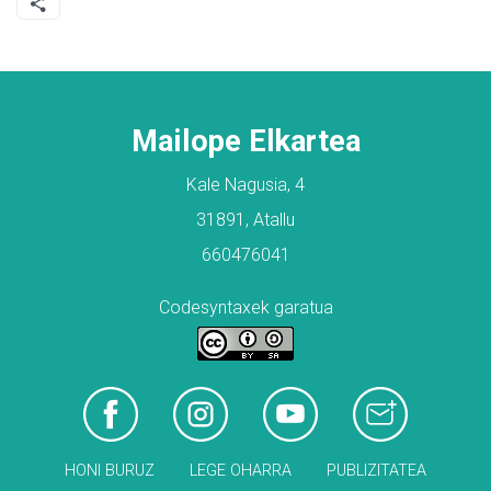
Mailope Elkartea
Kale Nagusia, 4
31891, Atallu
660476041
Codesyntaxek garatua
HONI BURUZ
LEGE OHARRA
PUBLIZITATEA