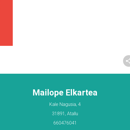
Mailope Elkartea
Kale Nagusia, 4
31891, Atallu
660476041