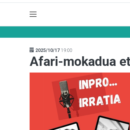
2025/10/17
19:00
Afari-mokadua eta 