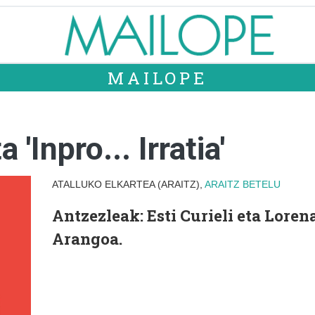
MAILOPE
'Inpro... Irratia'
ATALLUKO ELKARTEA (ARAITZ),
ARAITZ
BETELU
Antzezleak: Esti Curieli eta Loren
Arangoa.