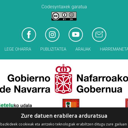
Codesyntaxek garatua
LEGE OHARRA
PUBLIZITATEA
ARAUAK
HARREMANET
Zure datuen erabilera arduratsua
 bazkideek cookieak eta antzeko teknologiak erabiltzen ditugu zure gailuan