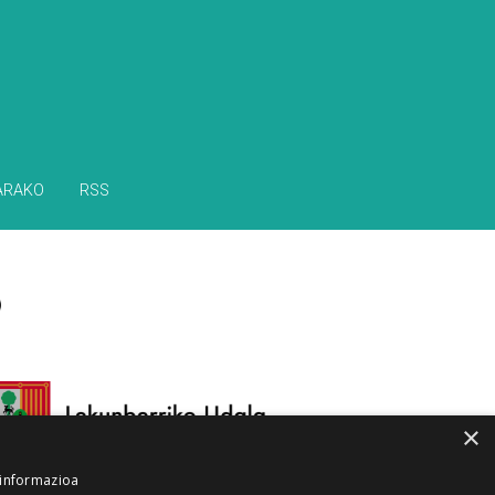
ARAKO
RSS
×
 informazioa