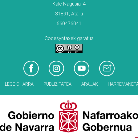
Kale Nagusia, 4
31891, Atallu
660476041
Codesyntaxek garatua
LEGE OHARRA
PUBLIZITATEA
ARAUAK
HARREMANET