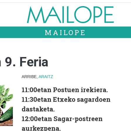
MAILOPE
 9. Feria
ARRIBE,
ARAITZ
11:00etan
Postuen irekiera.
11:30etan
Etxeko sagardoen
dastaketa.
12:00etan
Sagar-postreen
aurkezpena.