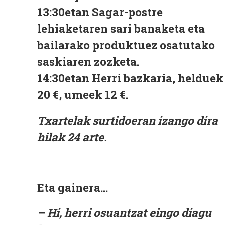
13:30etan
Sagar-postre
lehiaketaren sari banaketa eta
bailarako produktuez osatutako
saskiaren zozketa.
14:30etan
Herri bazkaria, helduek
20 €, umeek 12 €.
Txartelak surtidoeran izango dira
hilak 24 arte.
Eta gainera...
– Hi, herri osuantzat eingo diagu