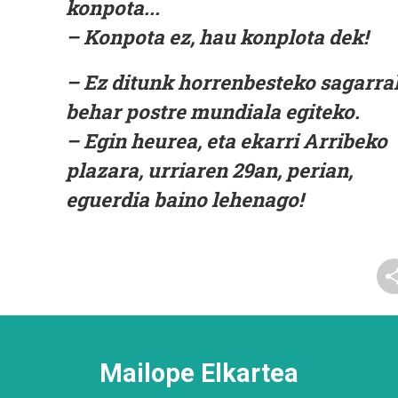
konpota...
– Konpota ez, hau konplota dek!
– Ez ditunk horrenbesteko sagarra
behar postre mundiala egiteko.
– Egin heurea, eta ekarri Arribeko
plazara, urriaren 29an, perian,
eguerdia baino lehenago!
Mailope Elkartea