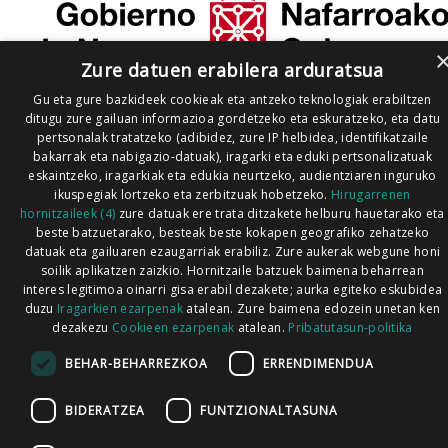
Zure datuen erabilera arduratsua
Gu eta gure bazkideek cookieak eta antzeko teknologiak erabiltzen
ditugu zure gailuan informazioa gordetzeko eta eskuratzeko, eta datu
pertsonalak tratatzeko (adibidez, zure IP helbidea, identifikatzaile
bakarrak eta nabigazio-datuak), iragarki eta eduki pertsonalizatuak
eskaintzeko, iragarkiak eta edukia neurtzeko, audientziaren inguruko
ikuspegiak lortzeko eta zerbitzuak hobetzeko.
Hirugarrenen
hornitzaileek (4)
zure datuak ere trata ditzakete helburu hauetarako eta
beste batzuetarako, besteak beste kokapen geografiko zehatzeko
datuak eta gailuaren ezaugarriak erabiliz. Zure aukerak webgune honi
soilik aplikatzen zaizkio. Hornitzaile batzuek baimena beharrean
interes legitimoa oinarri gisa erabil dezakete; aurka egiteko eskubidea
duzu
Iragarkien ezarpenak
atalean. Zure baimena edozein unetan ken
dezakezu
Cookieen ezarpenak
atalean.
Pribatutasun-politika
BEHAR-BEHARREZKOA
ERRENDIMENDUA
BIDERATZEA
FUNTZIONALTASUNA