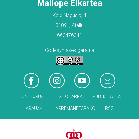
Mailope Elkartea
Kale Nagusia, 4
31891, Atallu
660476041
Codesyntaxek garatua
HONI BURUZ
LEGE OHARRA
PUBLIZITATEA
ARAUAK
HARREMANETARAKO
RSS