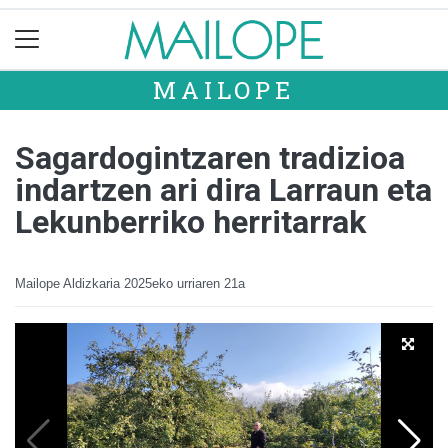
MAILOPE
Sagardogintzaren tradizioa
indartzen ari dira Larraun eta
Lekunberriko herritarrak
Mailope Aldizkaria
2025eko urriaren 21a