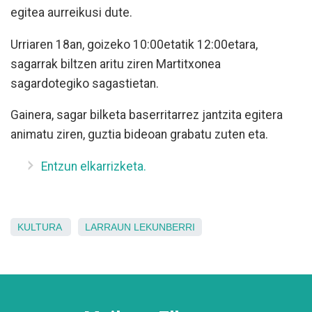
egitea aurreikusi dute.
Urriaren 18an, goizeko 10:00etatik 12:00etara,
sagarrak biltzen aritu ziren Martitxonea
sagardotegiko sagastietan.
Gainera, sagar bilketa baserritarrez jantzita egitera
animatu ziren, guztia bideoan grabatu zuten eta.
Entzun elkarrizketa.
KULTURA
LARRAUN
LEKUNBERRI