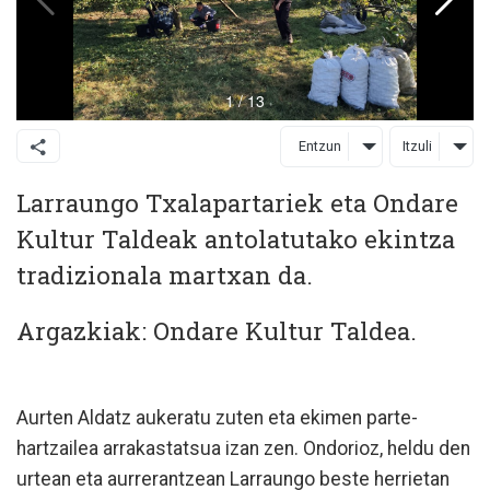
Entzun
Itzuli
Larraungo Txalapartariek eta Ondare
Kultur Taldeak antolatutako ekintza
tradizionala martxan da.
Argazkiak: Ondare Kultur Taldea.
Aurten Aldatz aukeratu zuten eta ekimen parte-
hartzailea arrakastatsua izan zen. Ondorioz, heldu den
urtean eta aurrerantzean Larraungo beste herrietan