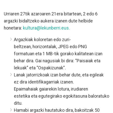
Urriaren 27tik azaroaren 21era bitartean, 2 edo 6
argazki bidaltzeko aukera izanen dute helbide
honetara:
kultura@lekunberri.eus.
Argazkiak koloretan edo zuri-
beltzean, horizontalak, JPEG edo PNG
formatuan eta 1 MB-tik gorako kalitatean izan
behar dira. Gai nagusiak bi dira: “Paisaiak eta
lekuak” eta “Ospakizunak”.
Lanak jatorrizkoak izan behar dute, eta egileak
ez dira identifikagarriak izanen.
Epaimahaiak gaiarekin lotura, irudiaren
estetika eta egutegirako egokitasuna baloratuko
ditu.
Hamabi argazki hautatuko dira, bakoitzak 50