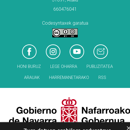
660476041
Codesyntaxek garatua
HONI BURUZ
LEGE OHARRA
PUBLIZITATEA
ARAUAK
HARREMANETARAKO
RSS