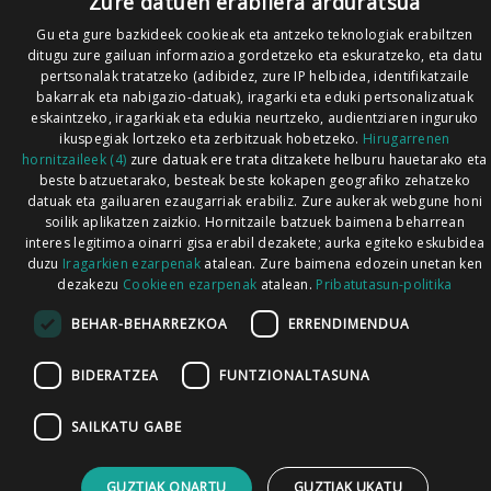
Zure datuen erabilera arduratsua
Gu eta gure bazkideek cookieak eta antzeko teknologiak erabiltzen
ditugu zure gailuan informazioa gordetzeko eta eskuratzeko, eta datu
pertsonalak tratatzeko (adibidez, zure IP helbidea, identifikatzaile
bakarrak eta nabigazio-datuak), iragarki eta eduki pertsonalizatuak
eskaintzeko, iragarkiak eta edukia neurtzeko, audientziaren inguruko
ikuspegiak lortzeko eta zerbitzuak hobetzeko.
Hirugarrenen
hornitzaileek (4)
zure datuak ere trata ditzakete helburu hauetarako eta
beste batzuetarako, besteak beste kokapen geografiko zehatzeko
datuak eta gailuaren ezaugarriak erabiliz. Zure aukerak webgune honi
soilik aplikatzen zaizkio. Hornitzaile batzuek baimena beharrean
interes legitimoa oinarri gisa erabil dezakete; aurka egiteko eskubidea
duzu
Iragarkien ezarpenak
atalean. Zure baimena edozein unetan ken
dezakezu
Cookieen ezarpenak
atalean.
Pribatutasun-politika
BEHAR-BEHARREZKOA
ERRENDIMENDUA
BIDERATZEA
FUNTZIONALTASUNA
SAILKATU GABE
GUZTIAK ONARTU
GUZTIAK UKATU