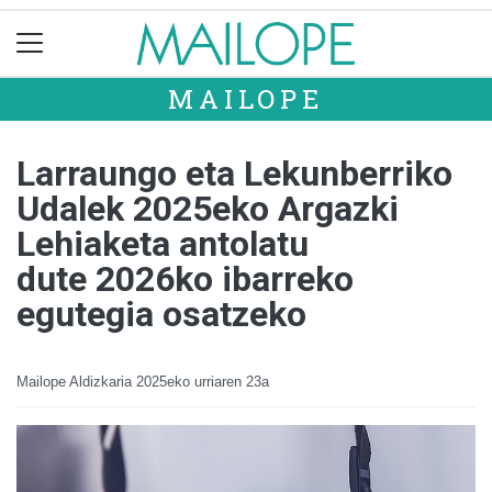
MAILOPE
Larraungo eta Lekunberriko
Udalek 2025eko Argazki
Lehiaketa antolatu
dute 2026ko ibarreko
egutegia osatzeko
Mailope Aldizkaria
2025eko urriaren 23a