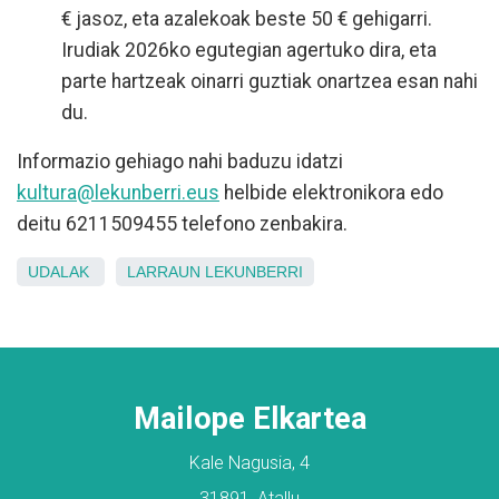
€ jasoz, eta azalekoak beste 50 € gehigarri.
Irudiak 2026ko egutegian agertuko dira, eta
parte hartzeak oinarri guztiak onartzea esan nahi
du.
Informazio gehiago nahi baduzu idatzi
kultura@lekunberri.eus
helbide elektronikora edo
deitu 6211509455 telefono zenbakira.
UDALAK
LARRAUN
LEKUNBERRI
Mailope Elkartea
Kale Nagusia, 4
31891, Atallu