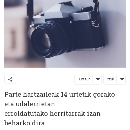
Entzun
Itzuli
Parte hartzaileak 14 urtetik gorako
eta udalerrietan
erroldatutako herritarrak izan
beharko dira.