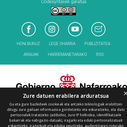
Codesyntaxek garatua
HONI BURUZ
LEGE OHARRA
PUBLIZITATEA
ARAUAK
HARREMANETARAKO
RSS
Zure datuen erabilera arduratsua
Gu eta gure bazkideek cookieak eta antzeko teknologiak erabiltzen
ditugu zure gailuan informazioa gordetzeko eta eskuratzeko, eta datu
pertsonalak tratatzeko (adibidez, zure IP helbidea, identifikatzaile
bakarrak eta nabigazio-datuak), iragarki eta eduki pertsonalizatuak
eskaintzeko, iragarkiak eta edukia neurtzeko, audientziaren inguruko