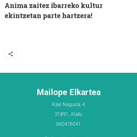
Anima zaitez ibarreko kultur
ekintzetan parte hartzera!
Mailope Elkartea
Kale Nagusia, 4
31891, Atallu
660476041