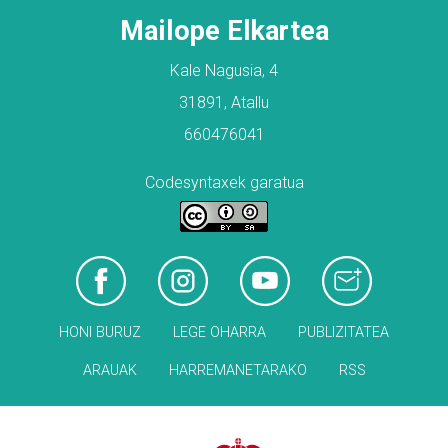
Mailope Elkartea
Kale Nagusia, 4
31891, Atallu
660476041
Codesyntaxek garatua
HONI BURUZ
LEGE OHARRA
PUBLIZITATEA
ARAUAK
HARREMANETARAKO
RSS