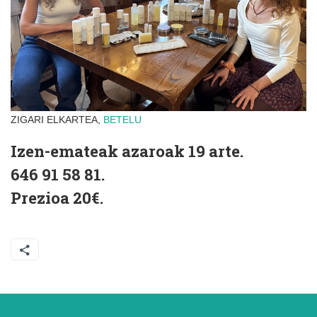
ZIGARI ELKARTEA,
BETELU
Izen-emateak azaroak 19 arte.
646 91 58 81.
Prezioa 20€.