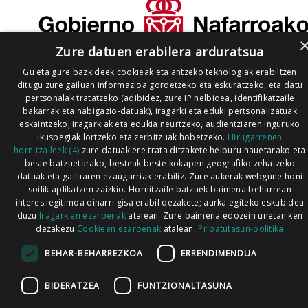
Zure datuen erabilera arduratsua
Gu eta gure bazkideek cookieak eta antzeko teknologiak erabiltzen
ditugu zure gailuan informazioa gordetzeko eta eskuratzeko, eta datu
pertsonalak tratatzeko (adibidez, zure IP helbidea, identifikatzaile
bakarrak eta nabigazio-datuak), iragarki eta eduki pertsonalizatuak
eskaintzeko, iragarkiak eta edukia neurtzeko, audientziaren inguruko
ikuspegiak lortzeko eta zerbitzuak hobetzeko.
Hirugarrenen
hornitzaileek (4)
zure datuak ere trata ditzakete helburu hauetarako eta
beste batzuetarako, besteak beste kokapen geografiko zehatzeko
datuak eta gailuaren ezaugarriak erabiliz. Zure aukerak webgune honi
soilik aplikatzen zaizkio. Hornitzaile batzuek baimena beharrean
interes legitimoa oinarri gisa erabil dezakete; aurka egiteko eskubidea
duzu
Iragarkien ezarpenak
atalean. Zure baimena edozein unetan ken
dezakezu
Cookieen ezarpenak
atalean.
Pribatutasun-politika
BEHAR-BEHARREZKOA
ERRENDIMENDUA
BIDERATZEA
FUNTZIONALTASUNA