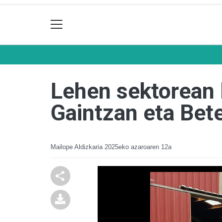
Lehen sektorean l
Gaintzan eta Bet
Mailope Aldizkaria
2025eko azaroaren 12a