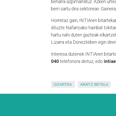
beharra azpimarratuz. Azken urtea
berri sartu dira sektorean. Gainer
Horretaz gain, INTIAren bitarteka
dituzte Nafarroako hainbat tokita
hartu nahi duten gazteak elkartzek
Lizarra eta Donezteben egin dire
Interesa dutenek
INTIAren bitart
040
telefonora deituz, edo
intia
GIZARTEA
ARAITZ
BETELU