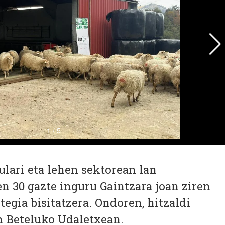
ulari eta lehen sektorean lan
en 30 gazte inguru Gaintzara joan ziren
tegia bisitatzera. Ondoren, hitzaldi
n Beteluko Udaletxean.