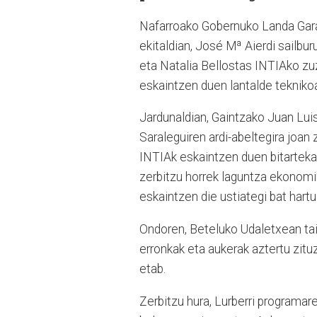
Nafarroako Gobernuko Landa Gar
ekitaldian,
José Mª Aierdi
sailbur
eta
Natalia Bellostas
INTIAko zuze
eskaintzen duen lantalde teknikoa
Jardunaldian, Gaintzako
Juan Luis
Saraleguiren
ardi-abeltegira joan 
INTIAk
eskaintzen duen
bitarteka
z
erbitzu horrek laguntza ekonomiko
eskaintzen die ustiategi bat hartu
Ondoren,
Beteluko Udaletxean
ta
erronkak eta aukerak aztertu zituz
etab.
Zerbitzu hura,
Lurberri programar