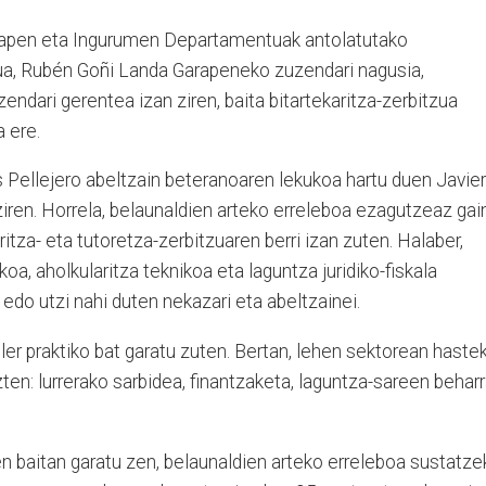
apen eta Ingurumen Departamentuak antolatutako
ua,
Rubén Goñi
Landa Garapeneko zuzendari nagusia,
ndari gerentea izan ziren, baita bitartekaritza-zerbitzua
 ere.
 Pellejero
abeltzain beteranoaren lekukoa hartu duen
Javier
ziren. Horrela,
belaunaldien arteko erreleboa
ezagutzeaz gain
ritza- eta tutoretza-zerbitzu
aren berri izan zuten. Halaber,
a, aholkularitza teknikoa eta laguntza juridiko-fiskala
 edo utzi nahi duten nekazari eta abeltzainei.
iler praktiko bat garatu zuten. Bertan, lehen sektorean haste
ten: lurrerako sarbidea, finantzaketa, laguntza-sareen beharr
en
baitan garatu zen, belaunaldien arteko erreleboa sustatze