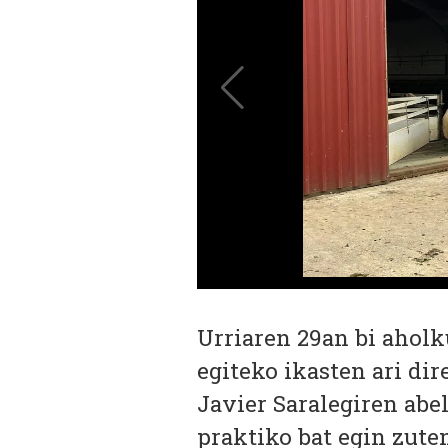
Urriaren 29an bi aholk
egiteko ikasten ari dir
Javier Saralegiren abel
praktiko bat egin zute