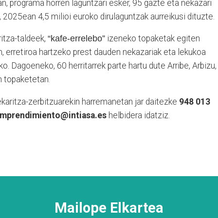
n, programa horren laguntzari esker, 95 gazte eta nekazari
a, 2025ean 4,5 milioi euroko dirulaguntzak aurreikusi dituzte.
ritza-taldeek,
“kafe-errelebo”
izeneko topaketak egiten
n, erretiroa hartzeko prest dauden nekazariak eta lekukoa
o. Dagoeneko, 60 herritarrek parte hartu dute Arribe, Arbizu,
n topaketetan.
ekaritza-zerbitzuarekin
harremanetan jar daitezke
948 013
emprendimiento@intiasa.es
helbidera idatziz.
Mailope Elkartea