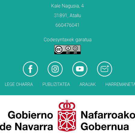
Kale Nagusia, 4
31891, Atallu
660476041
Codesyntaxek garatua
LEGE OHARRA
PUBLIZITATEA
ARAUAK
HARREMANET