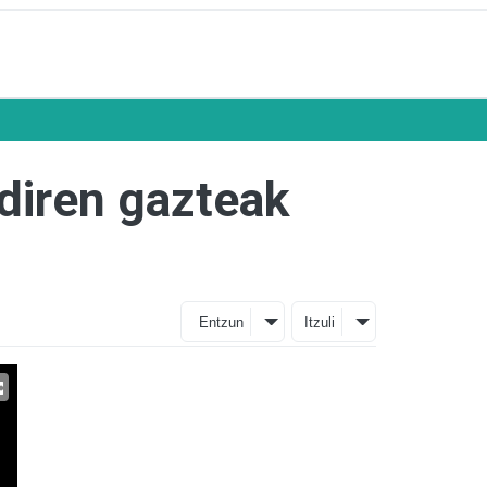
 diren gazteak
Entzun
Itzuli