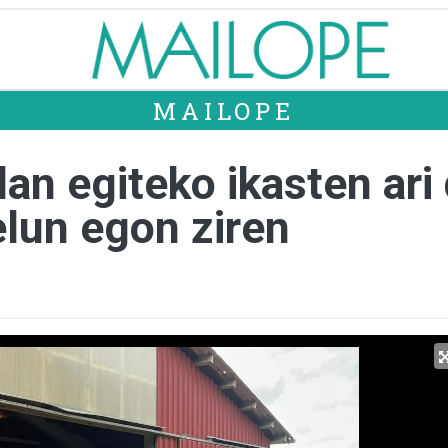
MAILOPE
an egiteko ikasten ari
elun egon ziren