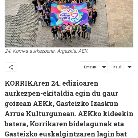
24. Korrika aurkezpena. Argazkia: AEK.
Entzun
Itzuli
KORRIKAren 24. edizioaren
aurkezpen-ekitaldia egin du gaur
goizean AEKk, Gasteizko Izaskun
Arrue Kulturgunean. AEKko kideekin
batera, Korrikaren bidelagunak eta
Gasteizko euskalgintzaren lagin bat