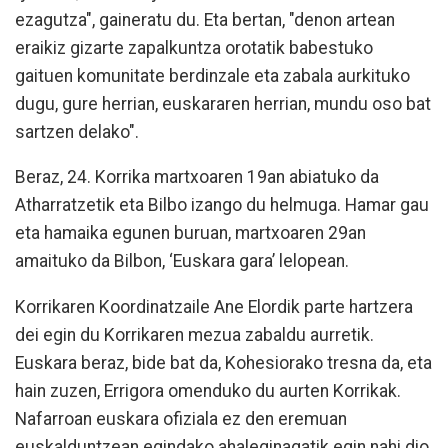
ezagutza", gaineratu du. Eta bertan, "denon artean
eraikiz gizarte zapalkuntza orotatik babestuko
gaituen komunitate berdinzale eta zabala aurkituko
dugu, gure herrian, euskararen herrian, mundu oso bat
sartzen delako".
Beraz, 24. Korrika martxoaren 19an abiatuko da
Atharratzetik eta Bilbo izango du helmuga. Hamar gau
eta hamaika egunen buruan, martxoaren 29an
amaituko da Bilbon, ‘Euskara gara’ lelopean.
Korrikaren Koordinatzaile Ane Elordik parte hartzera
dei egin du Korrikaren mezua zabaldu aurretik.
Euskara beraz, bide bat da, Kohesiorako tresna da, eta
hain zuzen, Errigora omenduko du aurten Korrikak.
Nafarroan euskara ofiziala ez den eremuan
euskalduntzean egindako ahaleginagatik egin nahi dio