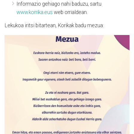
Informazio gehiago nahi baduzu, sartu
www.korrika.eus
web orrialdean.
Lekukoa iritsi bitartean, Korikak badu mezua: