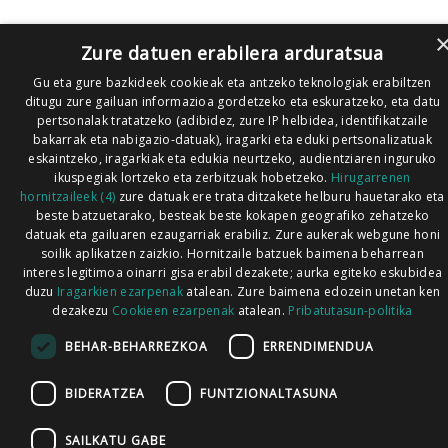
Zure datuen erabilera arduratsua
Gu eta gure bazkideek cookieak eta antzeko teknologiak erabiltzen
ditugu zure gailuan informazioa gordetzeko eta eskuratzeko, eta datu
pertsonalak tratatzeko (adibidez, zure IP helbidea, identifikatzaile
bakarrak eta nabigazio-datuak), iragarki eta eduki pertsonalizatuak
eskaintzeko, iragarkiak eta edukia neurtzeko, audientziaren inguruko
ikuspegiak lortzeko eta zerbitzuak hobetzeko.
Hirugarrenen
hornitzaileek (4)
zure datuak ere trata ditzakete helburu hauetarako eta
beste batzuetarako, besteak beste kokapen geografiko zehatzeko
datuak eta gailuaren ezaugarriak erabiliz. Zure aukerak webgune honi
soilik aplikatzen zaizkio. Hornitzaile batzuek baimena beharrean
interes legitimoa oinarri gisa erabil dezakete; aurka egiteko eskubidea
duzu
Iragarkien ezarpenak
atalean. Zure baimena edozein unetan ken
dezakezu
Cookieen ezarpenak
atalean.
Pribatutasun-politika
BEHAR-BEHARREZKOA
ERRENDIMENDUA
BIDERATZEA
FUNTZIONALTASUNA
SAILKATU GABE