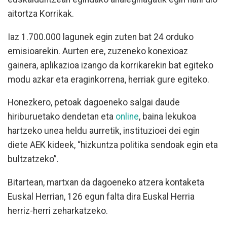
aitortza Korrikak.
Iaz 1.700.000 lagunek egin zuten bat 24 orduko
emisioarekin. Aurten ere, zuzeneko konexioaz
gainera, aplikazioa izango da korrikarekin bat egiteko
modu azkar eta eraginkorrena, herriak gure egiteko.
Honezkero, petoak dagoeneko salgai daude
hiriburuetako dendetan eta
online
, baina lekukoa
hartzeko unea heldu aurretik, instituzioei dei egin
diete AEK kideek, “hizkuntza politika sendoak egin eta
bultzatzeko”.
Bitartean, martxan da dagoeneko atzera kontaketa
Euskal Herrian, 126 egun falta dira Euskal Herria
herriz-herri zeharkatzeko.