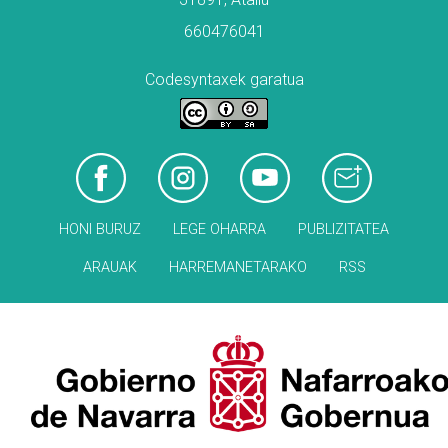
660476041
Codesyntaxek garatua
HONI BURUZ
LEGE OHARRA
PUBLIZITATEA
ARAUAK
HARREMANETARAKO
RSS