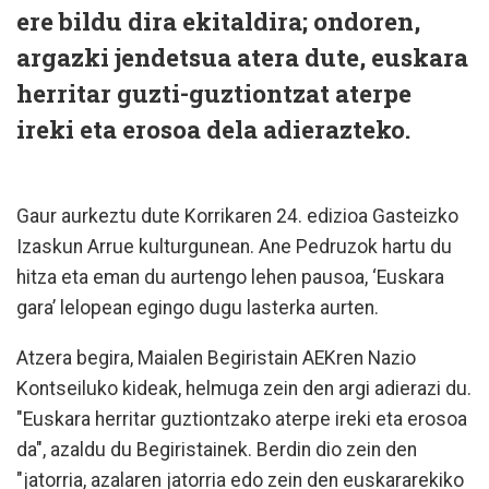
ere bildu dira ekitaldira; ondoren,
argazki jendetsua atera dute, euskara
herritar guzti-guztiontzat aterpe
ireki eta erosoa dela adierazteko.
Gaur aurkeztu dute Korrikaren 24. edizioa Gasteizko
Izaskun Arrue kulturgunean. Ane Pedruzok hartu du
hitza eta eman du aurtengo lehen pausoa, ‘Euskara
gara’ lelopean egingo dugu lasterka aurten.
Atzera begira, Maialen Begiristain AEKren Nazio
Kontseiluko kideak, helmuga zein den argi adierazi du.
"Euskara herritar guztiontzako aterpe ireki eta erosoa
da", azaldu du Begiristainek. Berdin dio zein den
"jatorria, azalaren jatorria edo zein den euskararekiko