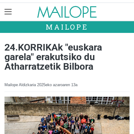
MAILOPE
24.KORRIKAk "euskara
garela" erakutsiko du
Atharratzetik Bilbora
Mailope Aldizkaria
2025eko azaroaren 13a