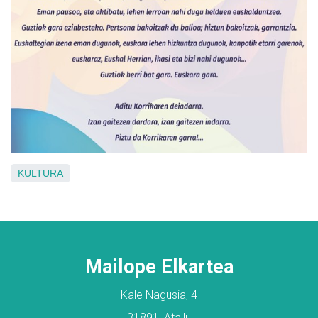
KULTURA
Mailope Elkartea
Kale Nagusia, 4
31891, Atallu