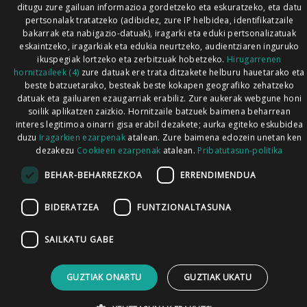
ditugu zure gailuan informazioa gordetzeko eta eskuratzeko, eta datu
pertsonalak tratatzeko (adibidez, zure IP helbidea, identifikatzaile
bakarrak eta nabigazio-datuak), iragarki eta eduki pertsonalizatuak
eskaintzeko, iragarkiak eta edukia neurtzeko, audientziaren inguruko
ikuspegiak lortzeko eta zerbitzuak hobetzeko.
Hirugarrenen
hornitzaileek (4)
zure datuak ere trata ditzakete helburu hauetarako eta
beste batzuetarako, besteak beste kokapen geografiko zehatzeko
datuak eta gailuaren ezaugarriak erabiliz. Zure aukerak webgune honi
soilik aplikatzen zaizkio. Hornitzaile batzuek baimena beharrean
interes legitimoa oinarri gisa erabil dezakete; aurka egiteko eskubidea
duzu
Iragarkien ezarpenak
atalean. Zure baimena edozein unetan ken
dezakezu
Cookieen ezarpenak
atalean.
Pribatutasun-politika
BEHAR-BEHARREZKOA
ERRENDIMENDUA
BIDERATZEA
FUNTZIONALTASUNA
SAILKATU GABE
GUZTIAK ONARTU
GUZTIAK UKATU