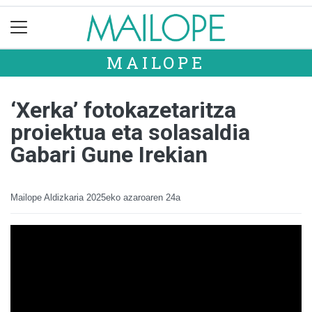
MAILOPE
‘Xerka’ fotokazetaritza
proiektua eta solasaldia
Gabari Gune Irekian
Mailope Aldizkaria
2025eko azaroaren 24a