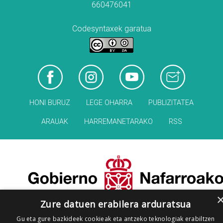
660476041
Codesyntaxek garatua
HONI BURUZ
LEGE OHARRA
PUBLIZITATEA
ARAUAK
HARREMANETARAKO
RSS
Zure datuen erabilera arduratsua
Gu eta gure bazkideek cookieak eta antzeko teknologiak erabiltzen