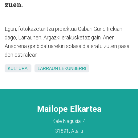
zuen.
Egun, fotokazetaritza proiektua Gabari Gune Irekian
dago, Larraunen. Argazki erakusketaz gain, Aner
Ansorena gonbidatuarekin solasaldia eratu zuten pasa
den ostiralean.
KULTURA
LARRAUN
LEKUNBERRI
Mailope Elkartea
Kale Nagusia, 4
31891, Atallu