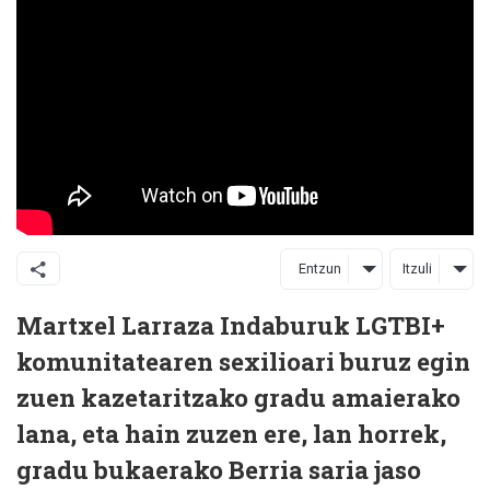
Entzun
Itzuli
Martxel Larraza Indaburuk LGTBI+
komunitatearen sexilioari buruz egin
zuen kazetaritzako gradu amaierako
lana, eta hain zuzen ere, lan horrek,
gradu bukaerako Berria saria jaso