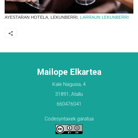
AYESTARAN HOTELA, LEKUNBERRI,
LARRAUN
LEKUNBERRI
Mailope Elkartea
Kale Nagusia, 4
31891, Atallu
660476041
Codesyntaxek garatua