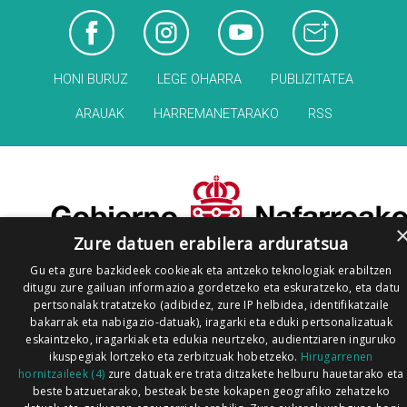
HONI BURUZ
LEGE OHARRA
PUBLIZITATEA
ARAUAK
HARREMANETARAKO
RSS
Zure datuen erabilera arduratsua
Gu eta gure bazkideek cookieak eta antzeko teknologiak erabiltzen
ditugu zure gailuan informazioa gordetzeko eta eskuratzeko, eta datu
pertsonalak tratatzeko (adibidez, zure IP helbidea, identifikatzaile
bakarrak eta nabigazio-datuak), iragarki eta eduki pertsonalizatuak
eskaintzeko, iragarkiak eta edukia neurtzeko, audientziaren inguruko
ikuspegiak lortzeko eta zerbitzuak hobetzeko.
Hirugarrenen
hornitzaileek (4)
zure datuak ere trata ditzakete helburu hauetarako eta
beste batzuetarako, besteak beste kokapen geografiko zehatzeko