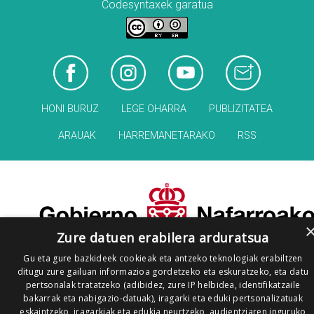
Codesyntaxek garatua
HONI BURUZ
LEGE OHARRA
PUBLIZITATEA
ARAUAK
HARREMANETARAKO
RSS
Zure datuen erabilera arduratsua
Gu eta gure bazkideek cookieak eta antzeko teknologiak erabiltzen
ditugu zure gailuan informazioa gordetzeko eta eskuratzeko, eta datu
pertsonalak tratatzeko (adibidez, zure IP helbidea, identifikatzaile
bakarrak eta nabigazio-datuak), iragarki eta eduki pertsonalizatuak
eskaintzeko, iragarkiak eta edukia neurtzeko, audientziaren inguruko