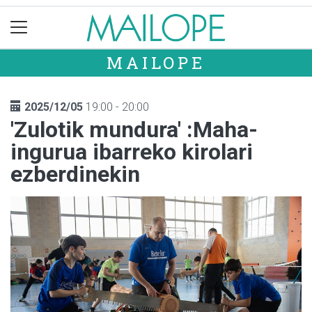
MAILOPE
2025/12/05
19:00 - 20:00
'Zulotik mundura' :Maha-
ingurua ibarreko kirolari
ezberdinekin