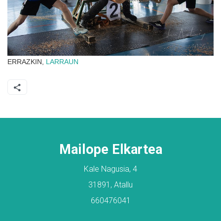
ERRAZKIN,
LARRAUN
Mailope Elkartea
Kale Nagusia, 4
31891, Atallu
660476041