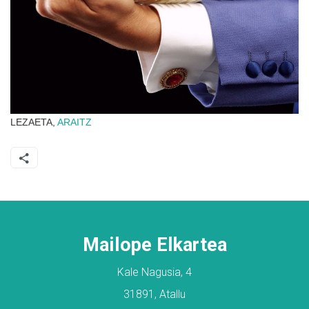
LEZAETA,
ARAITZ
Mailope Elkartea
Kale Nagusia, 4
31891, Atallu