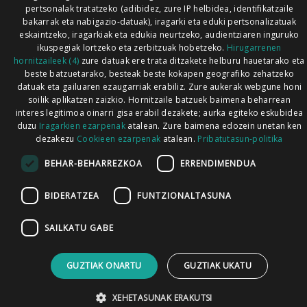
pertsonalak tratatzeko (adibidez, zure IP helbidea, identifikatzaile
bakarrak eta nabigazio-datuak), iragarki eta eduki pertsonalizatuak
eskaintzeko, iragarkiak eta edukia neurtzeko, audientziaren inguruko
ikuspegiak lortzeko eta zerbitzuak hobetzeko.
Hirugarrenen
hornitzaileek (4)
zure datuak ere trata ditzakete helburu hauetarako eta
beste batzuetarako, besteak beste kokapen geografiko zehatzeko
datuak eta gailuaren ezaugarriak erabiliz. Zure aukerak webgune honi
soilik aplikatzen zaizkio. Hornitzaile batzuek baimena beharrean
interes legitimoa oinarri gisa erabil dezakete; aurka egiteko eskubidea
duzu
Iragarkien ezarpenak
atalean. Zure baimena edozein unetan ken
dezakezu
Cookieen ezarpenak
atalean.
Pribatutasun-politika
BEHAR-BEHARREZKOA
ERRENDIMENDUA
BIDERATZEA
FUNTZIONALTASUNA
SAILKATU GABE
GUZTIAK ONARTU
GUZTIAK UKATU
XEHETASUNAK ERAKUTSI