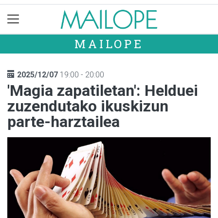
MAILOPE
2025/12/07
19:00 - 20:00
'Magia zapatiletan': Helduei
zuzendutako ikuskizun
parte-harztailea