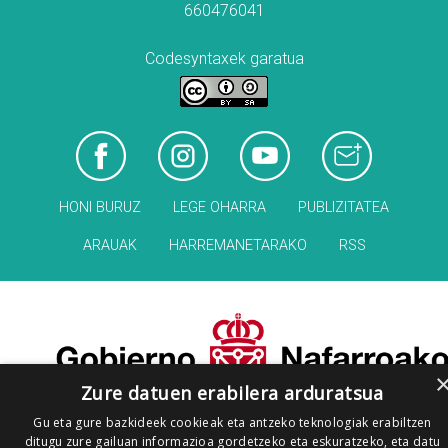
660476041
Codesyntaxek garatua
HONI BURUZ
LEGE OHARRA
PUBLIZITATEA
ARAUAK
HARREMANETARAKO
RSS
Zure datuen erabilera arduratsua
Gu eta gure bazkideek cookieak eta antzeko teknologiak erabiltzen
ditugu zure gailuan informazioa gordetzeko eta eskuratzeko, eta datu