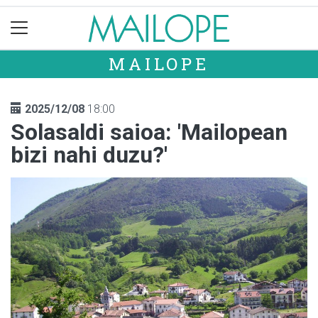
MAILOPE
2025/12/08
18:00
Solasaldi saioa: 'Mailopean
bizi nahi duzu?'