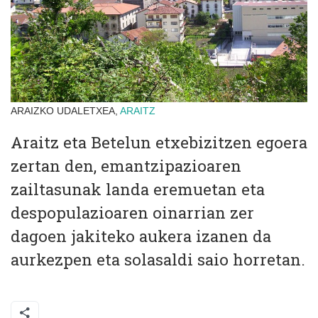
ARAIZKO UDALETXEA,
ARAITZ
Araitz eta Betelun etxebizitzen egoera
zertan den, emantzipazioaren
zailtasunak landa eremuetan eta
despopulazioaren oinarrian zer
dagoen jakiteko aukera izanen da
aurkezpen eta solasaldi saio horretan.