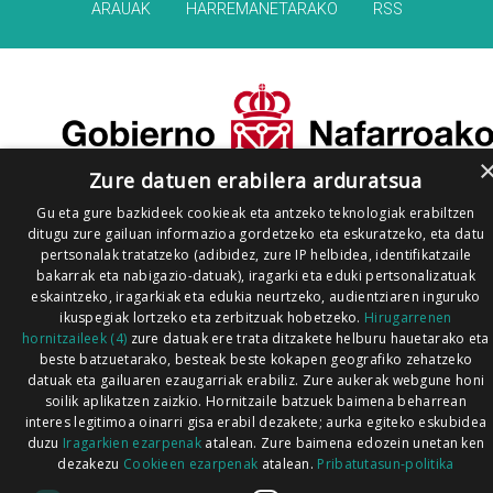
ARAUAK
HARREMANETARAKO
RSS
Zure datuen erabilera arduratsua
Gu eta gure bazkideek cookieak eta antzeko teknologiak erabiltzen
ditugu zure gailuan informazioa gordetzeko eta eskuratzeko, eta datu
pertsonalak tratatzeko (adibidez, zure IP helbidea, identifikatzaile
bakarrak eta nabigazio-datuak), iragarki eta eduki pertsonalizatuak
eskaintzeko, iragarkiak eta edukia neurtzeko, audientziaren inguruko
ikuspegiak lortzeko eta zerbitzuak hobetzeko.
Hirugarrenen
hornitzaileek (4)
zure datuak ere trata ditzakete helburu hauetarako eta
beste batzuetarako, besteak beste kokapen geografiko zehatzeko
datuak eta gailuaren ezaugarriak erabiliz. Zure aukerak webgune honi
soilik aplikatzen zaizkio. Hornitzaile batzuek baimena beharrean
interes legitimoa oinarri gisa erabil dezakete; aurka egiteko eskubidea
duzu
Iragarkien ezarpenak
atalean. Zure baimena edozein unetan ken
dezakezu
Cookieen ezarpenak
atalean.
Pribatutasun-politika