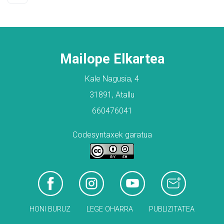
Mailope Elkartea
Kale Nagusia, 4
31891, Atallu
660476041
Codesyntaxek garatua
HONI BURUZ
LEGE OHARRA
PUBLIZITATEA