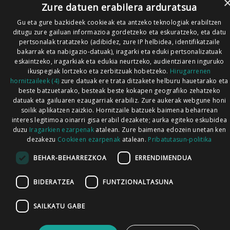
Zure datuen erabilera arduratsua
Gu eta gure bazkideek cookieak eta antzeko teknologiak erabiltzen
ditugu zure gailuan informazioa gordetzeko eta eskuratzeko, eta datu
pertsonalak tratatzeko (adibidez, zure IP helbidea, identifikatzaile
bakarrak eta nabigazio-datuak), iragarki eta eduki pertsonalizatuak
eskaintzeko, iragarkiak eta edukia neurtzeko, audientziaren inguruko
ikuspegiak lortzeko eta zerbitzuak hobetzeko.
Hirugarrenen
hornitzaileek (4)
zure datuak ere trata ditzakete helburu hauetarako eta
beste batzuetarako, besteak beste kokapen geografiko zehatzeko
datuak eta gailuaren ezaugarriak erabiliz. Zure aukerak webgune honi
soilik aplikatzen zaizkio. Hornitzaile batzuek baimena beharrean
interes legitimoa oinarri gisa erabil dezakete; aurka egiteko eskubidea
duzu
Iragarkien ezarpenak
atalean. Zure baimena edozein unetan ken
dezakezu
Cookieen ezarpenak
atalean.
Pribatutasun-politika
BEHAR-BEHARREZKOA
ERRENDIMENDUA
BIDERATZEA
FUNTZIONALTASUNA
SAILKATU GABE