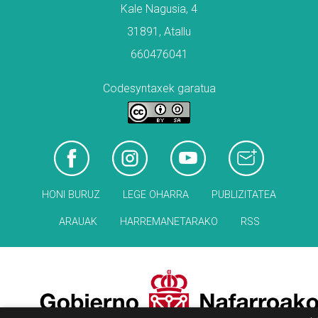
Kale Nagusia, 4
31891, Atallu
660476041
Codesyntaxek garatua
HONI BURUZ
LEGE OHARRA
PUBLIZITATEA
ARAUAK
HARREMANETARAKO
RSS