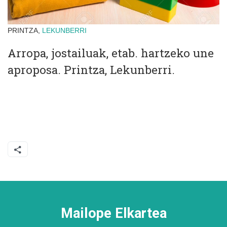
PRINTZA,
LEKUNBERRI
Arropa, jostailuak, etab. hartzeko une
aproposa. Printza, Lekunberri.
Mailope Elkartea