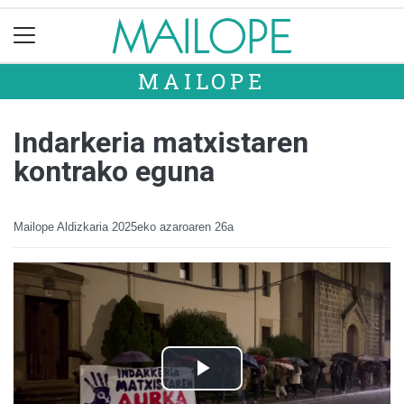
MAILOPE
Indarkeria matxistaren
kontrako eguna
Mailope Aldizkaria
2025eko azaroaren 26a