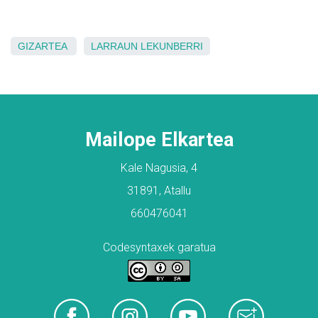
GIZARTEA
LARRAUN
LEKUNBERRI
Mailope Elkartea
Kale Nagusia, 4
31891, Atallu
660476041
Codesyntaxek garatua