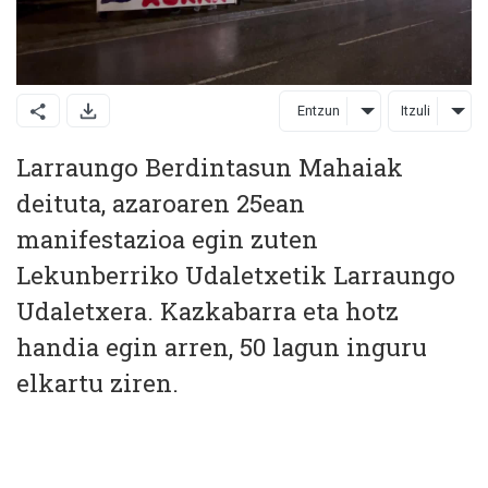
Entzun
Itzuli
Larraungo Berdintasun Mahaiak
deituta, azaroaren 25ean
manifestazioa egin zuten
Lekunberriko Udaletxetik Larraungo
Udaletxera. Kazkabarra eta hotz
handia egin arren, 50 lagun inguru
elkartu ziren.