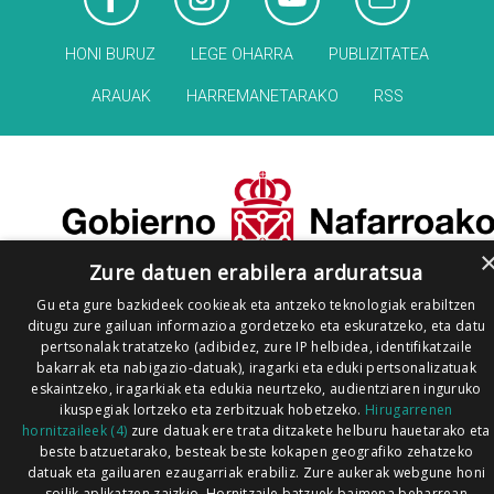
HONI BURUZ
LEGE OHARRA
PUBLIZITATEA
ARAUAK
HARREMANETARAKO
RSS
Zure datuen erabilera arduratsua
Gu eta gure bazkideek cookieak eta antzeko teknologiak erabiltzen
ditugu zure gailuan informazioa gordetzeko eta eskuratzeko, eta datu
pertsonalak tratatzeko (adibidez, zure IP helbidea, identifikatzaile
bakarrak eta nabigazio-datuak), iragarki eta eduki pertsonalizatuak
eskaintzeko, iragarkiak eta edukia neurtzeko, audientziaren inguruko
ikuspegiak lortzeko eta zerbitzuak hobetzeko.
Hirugarrenen
hornitzaileek (4)
zure datuak ere trata ditzakete helburu hauetarako eta
beste batzuetarako, besteak beste kokapen geografiko zehatzeko
datuak eta gailuaren ezaugarriak erabiliz. Zure aukerak webgune honi
soilik aplikatzen zaizkio. Hornitzaile batzuek baimena beharrean