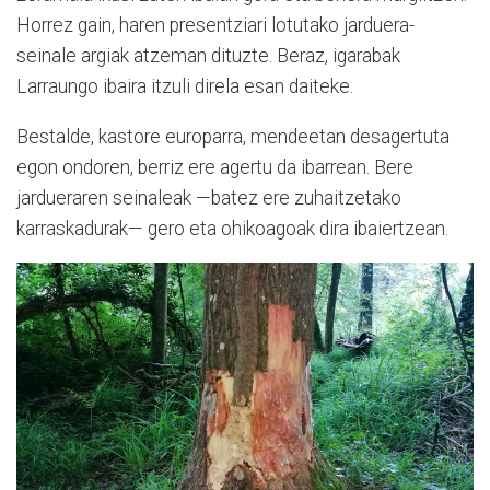
Horrez gain, haren presentziari lotutako jarduera-
seinale argiak atzeman dituzte. Beraz, igarabak
Larraungo ibaira
itzuli
direla esan daiteke.
Bestalde,
kastore europarra
, mendeetan desagertuta
egon ondoren, berriz ere agertu da ibarrean. Bere
jardueraren seinaleak —batez ere
zuhaitzetako
karraskadurak— gero eta ohikoagoak dira ibaiertzean.