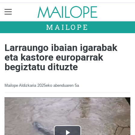
MAILOPE
Larraungo ibaian igarabak
eta kastore europarrak
begiztatu dituzte
Mailope Aldizkaria
2025eko abenduaren 5a