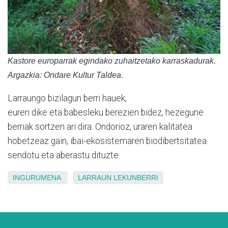
Kastore europarrak egindako zuhaitzetako karraskadurak.
Argazkia: Ondare Kultur Taldea.
Larraungo bizilagun berri hauek,
euren
dike
eta
babesleku
berezien bidez, hezegune
berriak sortzen ari dira. Ondorioz,
uraren kalitatea
hobetzeaz
gain,
ibai-ekosistemaren biodibertsitatea
sendotu eta aberastu dituzte.
INGURUMENA
LARRAUN
LEKUNBERRI