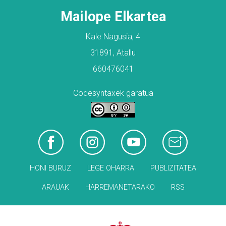
Mailope Elkartea
Kale Nagusia, 4
31891, Atallu
660476041
Codesyntaxek garatua
HONI BURUZ
LEGE OHARRA
PUBLIZITATEA
ARAUAK
HARREMANETARAKO
RSS