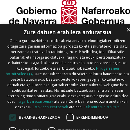
Zure datuen erabilera arduratsua
Gu eta gure bazkideek cookieak eta antzeko teknologiak erabiltzen
ditugu zure gailuan informazioa gordetzeko eta eskuratzeko, eta datu
pertsonalak tratatzeko (adibidez, zure IP helbidea, identifikatzaile
bakarrak eta nabigazio-datuak), iragarki eta eduki pertsonalizatuak
eskaintzeko, iragarkiak eta edukia neurtzeko, audientziaren inguruko
ikuspegiak lortzeko eta zerbitzuak hobetzeko.
Hirugarrenen
hornitzaileek (4)
zure datuak ere trata ditzakete helburu hauetarako eta
beste batzuetarako, besteak beste kokapen geografiko zehatzeko
datuak eta gailuaren ezaugarriak erabiliz. Zure aukerak webgune honi
soilik aplikatzen zaizkio. Hornitzaile batzuek baimena beharrean
interes legitimoa oinarri gisa erabil dezakete; aurka egiteko eskubidea
duzu
Iragarkien ezarpenak
atalean. Zure baimena edozein unetan ken
dezakezu
Cookieen ezarpenak
atalean.
Pribatutasun-politika
BEHAR-BEHARREZKOA
ERRENDIMENDUA