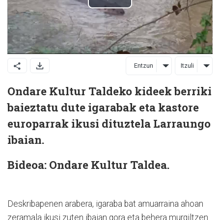
Entzun
Itzuli
Ondare Kultur Taldeko kideek berriki
baieztatu dute
igaraba
k
eta
kastore
europarrak
ikusi dituztela Larraungo
ibaian.
Bideoa: Ondare Kultur Taldea.
Deskribapenen arabera, igaraba bat
amuarraina ahoan
zeramala
ikusi zuten ibaian gora eta behera murgiltzen.