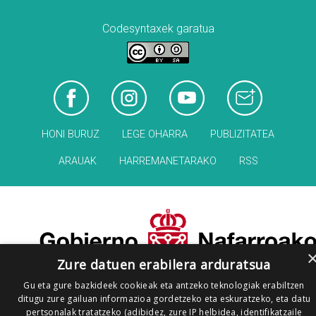
Codesyntaxek garatua
HONI BURUZ
LEGE OHARRA
PUBLIZITATEA
ARAUAK
HARREMANETARAKO
RSS
Zure datuen erabilera arduratsua
Gu eta gure bazkideek cookieak eta antzeko teknologiak erabiltzen
ditugu zure gailuan informazioa gordetzeko eta eskuratzeko, eta datu
pertsonalak tratatzeko (adibidez, zure IP helbidea, identifikatzaile