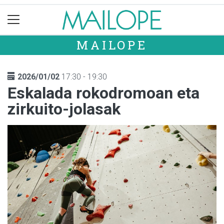
MAILOPE
2026/01/02
17:30 - 19:30
Eskalada rokodromoan eta
zirkuito-jolasak