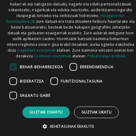
bakarrak eta nabigazio-datuak), iragarki eta eduki pertsonalizatuak
eskaintzeko, iragarkiak eta edukia neurtzeko, audientziaren inguruko
ikuspegiak lortzeko eta zerbitzuak hobetzeko.
Hirugarrenen
hornitzaileek (4)
zure datuak ere trata ditzakete helburu hauetarako eta
beste batzuetarako, besteak beste kokapen geografiko zehatzeko
datuak eta gailuaren ezaugarriak erabiliz. Zure aukerak webgune honi
soilik aplikatzen zaizkio. Hornitzaile batzuek baimena beharrean
interes legitimoa oinarri gisa erabil dezakete; aurka egiteko eskubidea
duzu
Iragarkien ezarpenak
atalean. Zure baimena edozein unetan ken
dezakezu
Cookieen ezarpenak
atalean.
Pribatutasun-politika
BEHAR-BEHARREZKOA
ERRENDIMENDUA
BIDERATZEA
FUNTZIONALTASUNA
SAILKATU GABE
GUZTIAK ONARTU
GUZTIAK UKATU
XEHETASUNAK ERAKUTSI