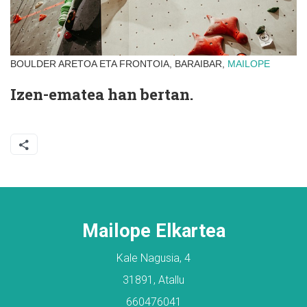
BOULDER ARETOA ETA FRONTOIA, BARAIBAR,
MAILOPE
Izen-ematea han bertan.
Mailope Elkartea
Kale Nagusia, 4
31891, Atallu
660476041