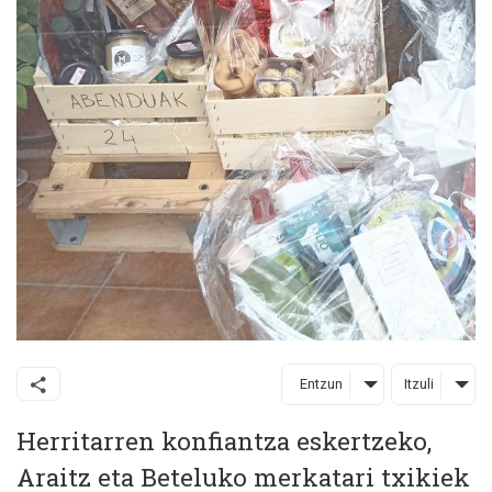
Entzun
Itzuli
Herritarren konfiantza eskertzeko,
Araitz eta Beteluko merkatari txikiek