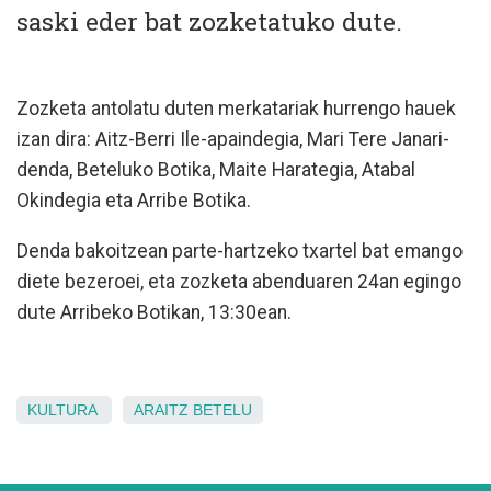
saski eder bat zozketatuko dute.
Zozketa antolatu duten merkatariak hurrengo hauek
izan dira: Aitz-Berri Ile-apaindegia, Mari Tere Janari-
denda, Beteluko Botika, Maite Harategia, Atabal
Okindegia eta Arribe Botika.
Denda bakoitzean parte-hartzeko txartel bat emango
diete bezeroei, eta zozketa abenduaren 24an egingo
dute Arribeko Botikan, 13:30ean.
KULTURA
ARAITZ
BETELU