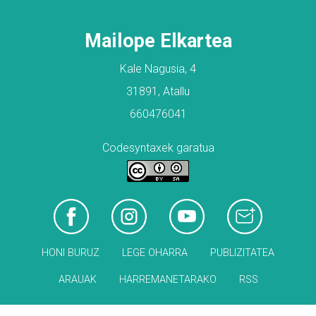
Mailope Elkartea
Kale Nagusia, 4
31891, Atallu
660476041
Codesyntaxek garatua
HONI BURUZ
LEGE OHARRA
PUBLIZITATEA
ARAUAK
HARREMANETARAKO
RSS