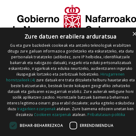
Zure datuen erabilera arduratsua
Gu eta gure bazkideek cookieak eta antzeko teknologiak erabiltzen
ditugu zure gailuan informazioa gordetzeko eta eskuratzeko, eta datu
pertsonalak tratatzeko (adibidez, zure IP helbidea, identifikatzaile
bakarrak eta nabigazio-datuak), iragarki eta eduki pertsonalizatuak
eskaintzeko, iragarkiak eta edukia neurtzeko, audientziaren inguruko
ikuspegiak lortzeko eta zerbitzuak hobetzeko.
Hirugarrenen
hornitzaileek (4)
zure datuak ere trata ditzakete helburu hauetarako eta
beste batzuetarako, besteak beste kokapen geografiko zehatzeko
datuak eta gailuaren ezaugarriak erabiliz. Zure aukerak webgune honi
soilik aplikatzen zaizkio. Hornitzaile batzuek baimena beharrean
interes legitimoa oinarri gisa erabil dezakete; aurka egiteko eskubidea
duzu
Iragarkien ezarpenak
atalean. Zure baimena edozein unetan ken
dezakezu
Cookieen ezarpenak
atalean.
Pribatutasun-politika
BEHAR-BEHARREZKOA
ERRENDIMENDUA