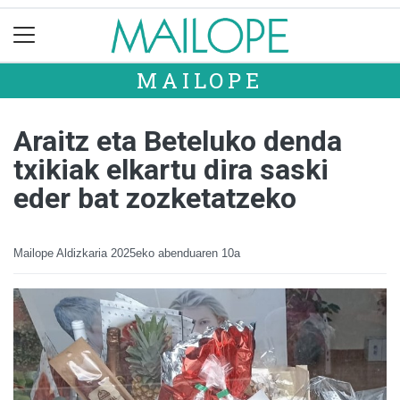
MAILOPE
Araitz eta Beteluko denda
txikiak elkartu dira saski
eder bat zozketatzeko
Mailope Aldizkaria
2025eko abenduaren 10a