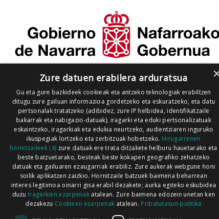
Zure datuen erabilera arduratsua
Gu eta gure bazkideek cookieak eta antzeko teknologiak erabiltzen
ditugu zure gailuan informazioa gordetzeko eta eskuratzeko, eta datu
pertsonalak tratatzeko (adibidez, zure IP helbidea, identifikatzaile
bakarrak eta nabigazio-datuak), iragarki eta eduki pertsonalizatuak
eskaintzeko, iragarkiak eta edukia neurtzeko, audientziaren inguruko
ikuspegiak lortzeko eta zerbitzuak hobetzeko.
Hirugarrenen
hornitzaileek (4)
zure datuak ere trata ditzakete helburu hauetarako eta
beste batzuetarako, besteak beste kokapen geografiko zehatzeko
datuak eta gailuaren ezaugarriak erabiliz. Zure aukerak webgune honi
soilik aplikatzen zaizkio. Hornitzaile batzuek baimena beharrean
interes legitimoa oinarri gisa erabil dezakete; aurka egiteko eskubidea
duzu
Iragarkien ezarpenak
atalean. Zure baimena edozein unetan ken
dezakezu
Cookieen ezarpenak
atalean.
Pribatutasun-politika