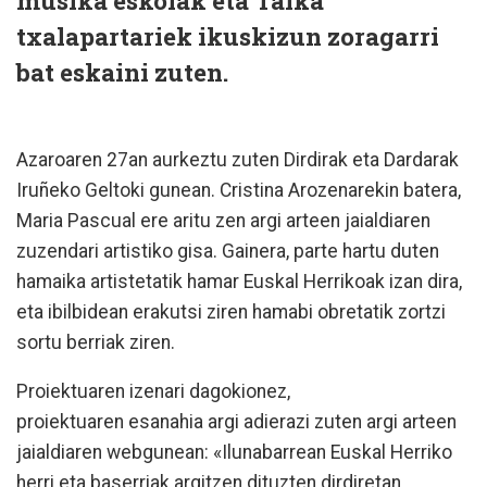
musika eskolak eta Talka
txalapartariek ikuskizun zoragarri
bat eskaini zuten.
Azaroaren 27an aurkeztu zuten Dirdirak eta Dardarak
Iruñeko Geltoki gunean. Cristina Arozenarekin batera,
Maria Pascual ere aritu zen argi arteen jaialdiaren
zuzendari artistiko gisa. Gainera, parte hartu duten
hamaika artistetatik hamar Euskal Herrikoak izan dira,
eta ibilbidean erakutsi ziren hamabi obretatik zortzi
sortu berriak ziren.
Proiektuaren izenari dagokionez,
proiektuaren esanahia argi adierazi zuten argi arteen
jaialdiaren webgunean: «Ilunabarrean Euskal Herriko
herri eta baserriak argitzen dituzten dirdiretan