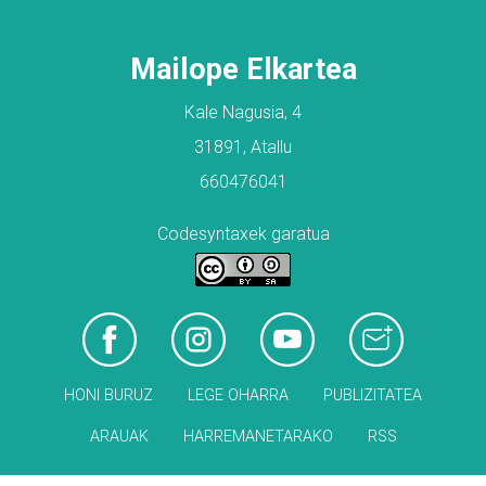
Mailope Elkartea
Kale Nagusia, 4
31891, Atallu
660476041
Codesyntaxek garatua
HONI BURUZ
LEGE OHARRA
PUBLIZITATEA
ARAUAK
HARREMANETARAKO
RSS