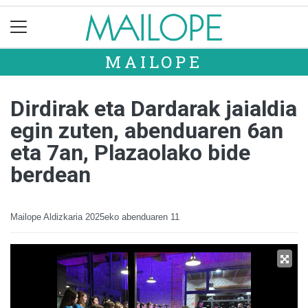
MAILOPE
Dirdirak eta Dardarak jaialdia
egin zuten, abenduaren 6an
eta 7an, Plazaolako bide
berdean
Mailope Aldizkaria
2025eko abenduaren 11