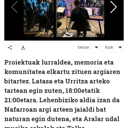
Entzun
Itzuli
Proiektuak lurraldea, memoria eta
komunitatea elkartu zituen argiaren
bitartez. Latasa eta Urritza arteko
tartean egin zuten, 18:00etatik
21:00etara. Lehenbiziko aldia izan da
Nafarroan argi arteen jaialdi bat
naturan egin dutena, eta Aralar udal