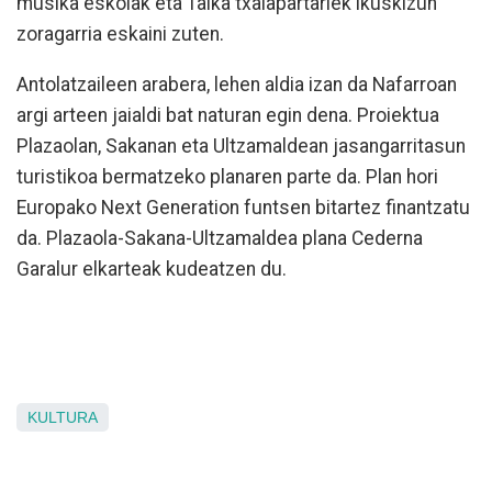
musika eskolak eta Talka txalapartariek ikuskizun
zoragarria eskaini zuten.
Antolatzaileen arabera, lehen aldia izan da Nafarroan
argi arteen jaialdi bat naturan egin dena. Proiektua
Plazaolan, Sakanan eta Ultzamaldean jasangarritasun
turistikoa bermatzeko planaren parte da. Plan hori
Europako Next Generation funtsen bitartez finantzatu
da. Plazaola-Sakana-Ultzamaldea plana Cederna
Garalur elkarteak kudeatzen du.
KULTURA