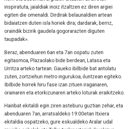
inspiratuta, jaialdiak inoiz itzaltzen ez diren argiei
egiten die omenaldi. Dirdirak belaunaldien artean
bidaiatzen duten isla horiek dira; dardarak, berriz,
oraindik bizirik gaudela gogorarazten diguten
taupadak».
Beraz, abenduaren 6an eta 7an ospatu zuten
egitasmoa, Plazaolako bide berdean, Latasa eta
Urritza arteko tartean. Gaueko ibilbide bat antolatu
zuten, zortziehun metro ingurukoa, iluntzean egiteko.
Ibilbide horrek hiru fase izan zituen iraganaren,
orainaren eta etorkizunaren arteko loturak eraikitzeko.
Hainbat ekitaldi egin ziren asteburu guztian zehar, eta
abenduaren 7an, arratsaldeko 19:00etan Itxiera
ekitaldia ospatzeko, gure eskualdeko Aralar udal