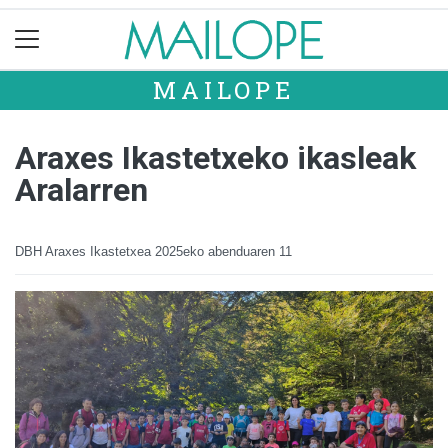
MAILOPE
Araxes Ikastetxeko ikasleak
Aralarren
DBH Araxes Ikastetxea
2025eko abenduaren 11