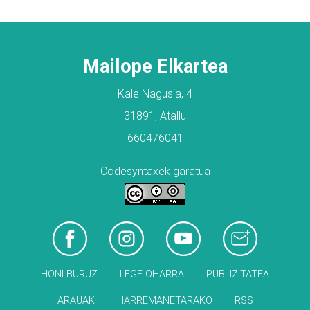
Mailope Elkartea
Kale Nagusia, 4
31891, Atallu
660476041
Codesyntaxek garatua
HONI BURUZ
LEGE OHARRA
PUBLIZITATEA
ARAUAK
HARREMANETARAKO
RSS