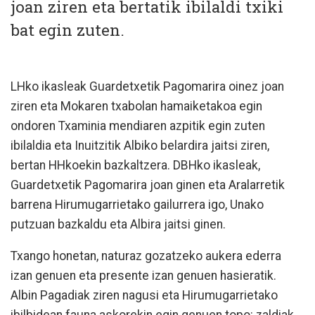
joan ziren eta bertatik ibilaldi txiki
bat egin zuten.
LHko ikasleak Guardetxetik Pagomarira oinez joan
ziren eta Mokaren txabolan hamaiketakoa egin
ondoren Txaminia mendiaren azpitik egin zuten
ibilaldia eta Inuitzitik Albiko belardira jaitsi ziren,
bertan HHkoekin bazkaltzera. DBHko ikasleak,
Guardetxetik Pagomarira joan ginen eta Aralarretik
barrena Hirumugarrietako gailurrera igo, Unako
putzuan bazkaldu eta Albira jaitsi ginen.
Txango honetan, naturaz gozatzeko aukera ederra
izan genuen eta presente izan genuen hasieratik.
Albin Pagadiak ziren nagusi eta Hirumugarrietako