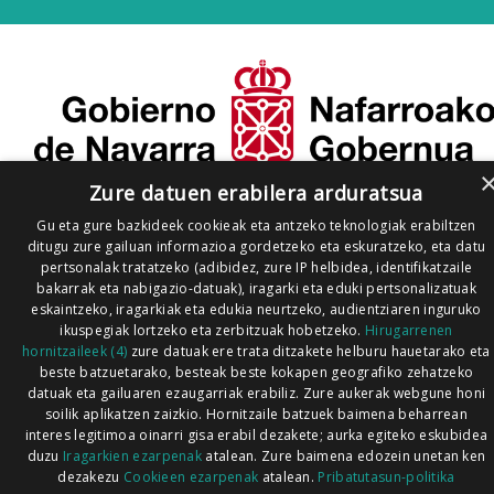
Zure datuen erabilera arduratsua
Gu eta gure bazkideek cookieak eta antzeko teknologiak erabiltzen
ditugu zure gailuan informazioa gordetzeko eta eskuratzeko, eta datu
pertsonalak tratatzeko (adibidez, zure IP helbidea, identifikatzaile
bakarrak eta nabigazio-datuak), iragarki eta eduki pertsonalizatuak
eskaintzeko, iragarkiak eta edukia neurtzeko, audientziaren inguruko
ikuspegiak lortzeko eta zerbitzuak hobetzeko.
Hirugarrenen
hornitzaileek (4)
zure datuak ere trata ditzakete helburu hauetarako eta
beste batzuetarako, besteak beste kokapen geografiko zehatzeko
datuak eta gailuaren ezaugarriak erabiliz. Zure aukerak webgune honi
soilik aplikatzen zaizkio. Hornitzaile batzuek baimena beharrean
interes legitimoa oinarri gisa erabil dezakete; aurka egiteko eskubidea
duzu
Iragarkien ezarpenak
atalean. Zure baimena edozein unetan ken
dezakezu
Cookieen ezarpenak
atalean.
Pribatutasun-politika