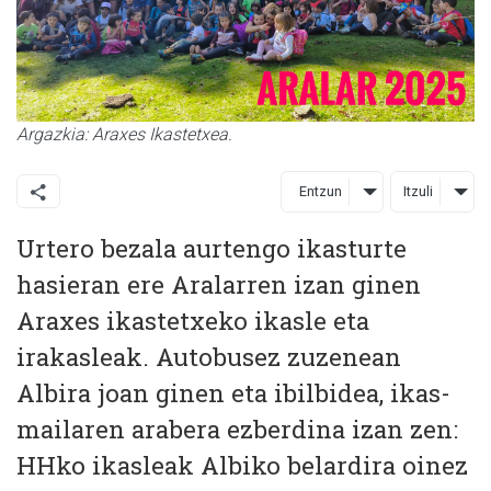
Argazkia: Araxes Ikastetxea.
Entzun
Itzuli
Urtero bezala aurtengo ikasturte
hasieran ere Aralarren izan ginen
Araxes ikastetxeko ikasle eta
irakasleak. Autobusez zuzenean
Albira joan ginen eta ibilbidea, ikas-
mailaren arabera ezberdina izan zen:
HHko ikasleak Albiko belardira oinez