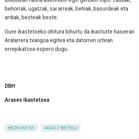
ibilbidean fauna askorekin egin genuen topo: zaldiak,
behorrak, ugatzak, sai arreak, behiak, basurdeak eta
ardiak, besteak beste.
Gure ikastetxeko ohitura bihurtu da ikasturte hasieran
Aralarrera txangoa egitea eta datorren urtean
errepikatzea espero dugu.
DBH
Araxes Ikastetxea
HEZKUNTZA
ARAITZ
BETELU