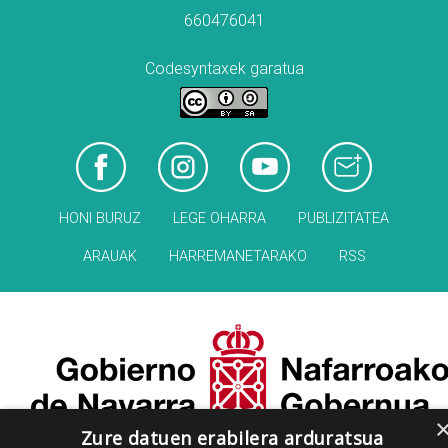
660476041
Codesyntaxek garatua
HONI BURUZ
LEGE OHARRA
PUBLIZITATEA
ARAUAK
HARREMANETARAKO
RSS
Zure datuen erabilera arduratsua