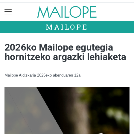
MAILOPE
2026ko Mailope egutegia
hornitzeko argazki lehiaketa
Mailope Aldizkaria
2025eko abenduaren 12a