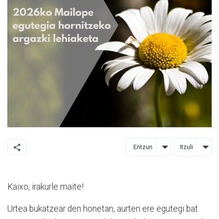
Entzun
Itzuli
Kaixo, irakurle maite!
Urtea bukatzear den honetan, aurten ere egutegi bat