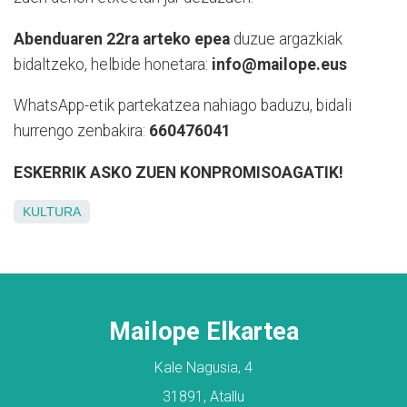
Abenduaren 22ra arteko epea
duzue argazkiak
bidaltzeko, helbide honetara:
info@mailope.eus
WhatsApp-etik partekatzea nahiago baduzu, bidali
hurrengo zenbakira:
660476041
ESKERRIK ASKO ZUEN KONPROMISOAGATIK!
KULTURA
Mailope Elkartea
Kale Nagusia, 4
31891, Atallu