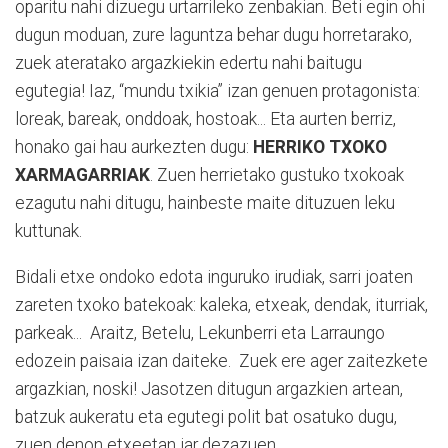
oparitu nahi dizuegu urtarrileko zenbakian. Beti egin ohi
dugun moduan, zure laguntza behar dugu horretarako,
zuek ateratako argazkiekin edertu nahi baitugu
egutegia! Iaz, “mundu txikia” izan genuen protagonista:
loreak, bareak, onddoak, hostoak... Eta aurten berriz,
honako gai hau aurkezten dugu:
HERRIKO TXOKO
XARMAGARRIAK
. Zuen herrietako gustuko txokoak
ezagutu nahi ditugu, hainbeste maite dituzuen leku
kuttunak.
Bidali etxe ondoko edota inguruko irudiak, sarri joaten
zareten txoko batekoak: kaleka, etxeak, dendak, iturriak,
parkeak... Araitz, Betelu, Lekunberri eta Larraungo
edozein paisaia izan daiteke. Zuek ere ager zaitezkete
argazkian, noski! Jasotzen ditugun argazkien artean,
batzuk aukeratu eta egutegi polit bat osatuko dugu,
zuen denon etxeetan jar dezazuen.