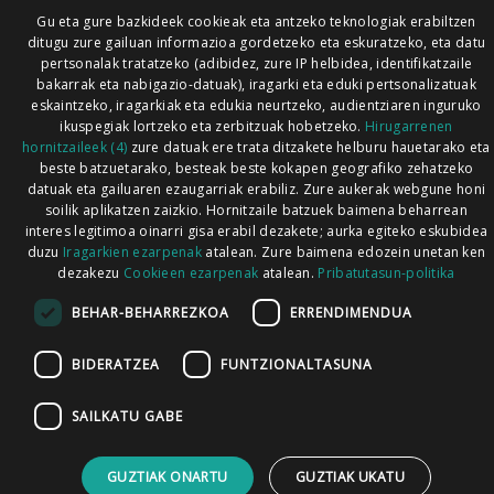
Gu eta gure bazkideek cookieak eta antzeko teknologiak erabiltzen
ditugu zure gailuan informazioa gordetzeko eta eskuratzeko, eta datu
pertsonalak tratatzeko (adibidez, zure IP helbidea, identifikatzaile
bakarrak eta nabigazio-datuak), iragarki eta eduki pertsonalizatuak
eskaintzeko, iragarkiak eta edukia neurtzeko, audientziaren inguruko
ikuspegiak lortzeko eta zerbitzuak hobetzeko.
Hirugarrenen
hornitzaileek (4)
zure datuak ere trata ditzakete helburu hauetarako eta
beste batzuetarako, besteak beste kokapen geografiko zehatzeko
datuak eta gailuaren ezaugarriak erabiliz. Zure aukerak webgune honi
soilik aplikatzen zaizkio. Hornitzaile batzuek baimena beharrean
interes legitimoa oinarri gisa erabil dezakete; aurka egiteko eskubidea
duzu
Iragarkien ezarpenak
atalean. Zure baimena edozein unetan ken
dezakezu
Cookieen ezarpenak
atalean.
Pribatutasun-politika
BEHAR-BEHARREZKOA
ERRENDIMENDUA
BIDERATZEA
FUNTZIONALTASUNA
SAILKATU GABE
GUZTIAK ONARTU
GUZTIAK UKATU