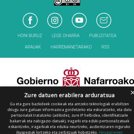
HONI BURUZ
LEGE OHARRA
PUBLIZITATEA
ARAUAK
HARREMANETARAKO
RSS
Zure datuen erabilera arduratsua
Gu eta gure bazkideek cookieak eta antzeko teknologiak erabiltzen
ditugu zure gailuan informazioa gordetzeko eta eskuratzeko, eta datu
pertsonalak tratatzeko (adibidez, zure IP helbidea, identifikatzaile
bakarrak eta nabigazio-datuak), iragarki eta eduki pertsonalizatuak
eskaintzeko, iragarkiak eta edukia neurtzeko, audientziaren inguruko
ikuspegiak lortzeko eta zerbitzuak hobetzeko.
Hirugarrenen