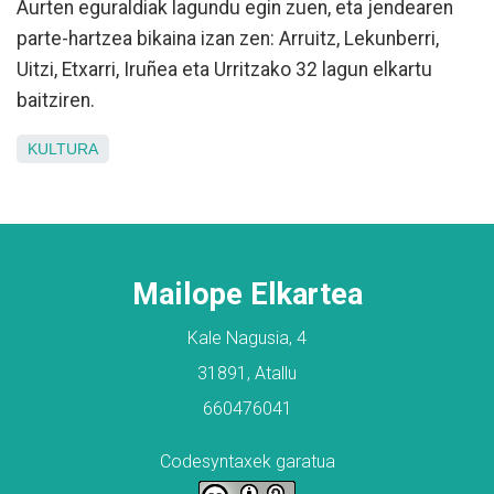
Aurten eguraldiak lagundu egin zuen, eta jendearen
parte-hartzea bikaina izan zen: Arruitz, Lekunberri,
Uitzi, Etxarri, Iruñea eta Urritzako 32 lagun elkartu
baitziren.
KULTURA
Mailope Elkartea
Kale Nagusia, 4
31891, Atallu
660476041
Codesyntaxek garatua