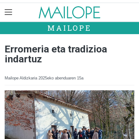
MAILOPE
Erromeria eta tradizioa
indartuz
Mailope Aldizkaria
2025eko abenduaren 15a