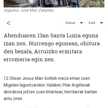
Argazkia: Joxe Mari Zabaleta.
Entzun
Itzuli
Abenduaren 13an Santa Luzia eguna
izan zen. Hurrengo egunean, ohitura
den bezala, Arruizko ermitara
erromeria egin zen.
12:30ean Jesus Mari Sotilek meza eman zuen
Migelen laguntzarekin. Halaber, Pilar Argiñenak
akordeoia jotzen zuen bitartean, herritarrak kantari
aritu ziren.