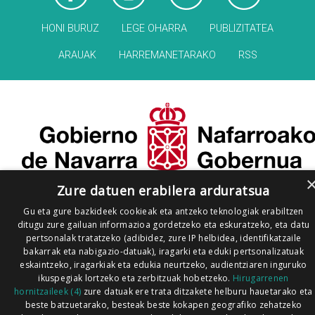
HONI BURUZ
LEGE OHARRA
PUBLIZITATEA
ARAUAK
HARREMANETARAKO
RSS
Zure datuen erabilera arduratsua
Gu eta gure bazkideek cookieak eta antzeko teknologiak erabiltzen
ditugu zure gailuan informazioa gordetzeko eta eskuratzeko, eta datu
pertsonalak tratatzeko (adibidez, zure IP helbidea, identifikatzaile
bakarrak eta nabigazio-datuak), iragarki eta eduki pertsonalizatuak
eskaintzeko, iragarkiak eta edukia neurtzeko, audientziaren inguruko
ikuspegiak lortzeko eta zerbitzuak hobetzeko.
Hirugarrenen
hornitzaileek (4)
zure datuak ere trata ditzakete helburu hauetarako eta
beste batzuetarako, besteak beste kokapen geografiko zehatzeko