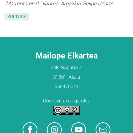
´
Marmotarenak´ liburua. Argazkia: Felipe Uriarte.
KULTURA
Mailope Elkartea
Kale Nagusia, 4
31891, Atallu
660476041
Codesyntaxek garatua