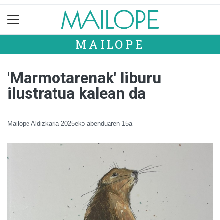
MAILOPE
'Marmotarenak' liburu
ilustratua kalean da
Mailope Aldizkaria
2025eko abenduaren 15a