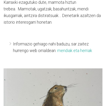
Karraxki ezagutuko dute, marmota hiztun
trebea. Marmotak, ugatzak, basahuntzak, mendi
ikusgarriak, aintzira distiratsuak… Denetarik azaltzen da
istorio interesgarri honetan.
Informazio gehiago nahi baduzu, sar zaitez
hurrengo web orrialdean:
mendiak eta herriak