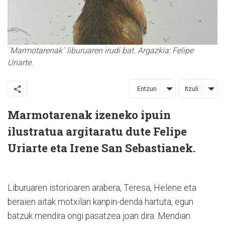
´Marmotarenak´ liburuaren irudi bat. Argazkia: Felipe
Uriarte.
Entzun
Itzuli
Marmotarenak izeneko ipuin
ilustratua argitaratu dute Felipe
Uriarte eta Irene San Sebastianek.
Liburuaren istorioaren arabera, Teresa, Helene eta
beraien aitak motxilan kanpin-denda hartuta, egun
batzuk mendira ongi pasatzea joan dira. Mendian