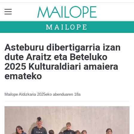
MAILOPE
Asteburu dibertigarria izan
dute Araitz eta Beteluko
2025 Kulturaldiari amaiera
emateko
Mailope Aldizkaria
2025eko abenduaren 18a