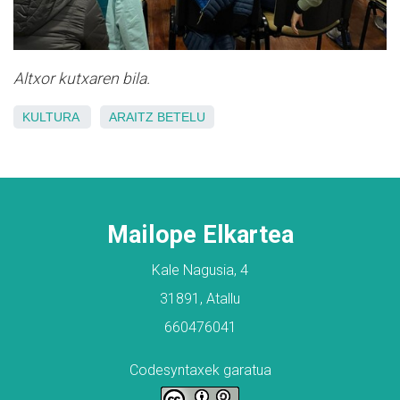
Altxor kutxaren bila.
KULTURA
ARAITZ
BETELU
Mailope Elkartea
Kale Nagusia, 4
31891, Atallu
660476041
Codesyntaxek garatua