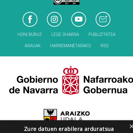
HONI BURUZ
LEGE OHARRA
PUBLIZITATEA
ARAUAK
HARREMANETARAKO
RSS
Zure datuen erabilera arduratsua