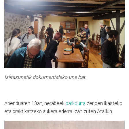
Isiltasunetik dokumentaleko une bat.
Abenduaren 13an, nerabeek
parkourra
zer den ikasteko
eta praktikatzeko aukera ederra izan zuten Atallun.