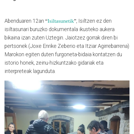
Abenduaren 12an
“
Isiltasunetik
”
, Isiltzen ez den
isiltasunari buruzko dokumentala ikusteko aukera
bikaina izan zuten Uztegin. Jaiotzez gorrak diren bi
pertsonek (Joxe Enrike Zeberio eta Itziar Agirrebarrena)
Marokon egiten duten furgoneta-bidaia kontatzen du
istorio honek, zeinu-hizkuntzako gidariak eta
interpreteak lagunduta.