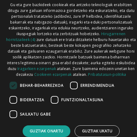
Gu eta gure bazkideek cookieak eta antzeko teknologiak erabiltzen
ditugu zure gailuan informazioa gordetzeko eta eskuratzeko, eta datu
pertsonalak tratatzeko (adibidez, zure IP helbidea, identifikatzaile
bakarrak eta nabigazio-datuak), iragarki eta eduki pertsonalizatuak
eskaintzeko, iragarkiak eta edukia neurtzeko, audientziaren inguruko
ikuspegiak lortzeko eta zerbitzuak hobetzeko.
Hirugarrenen
hornitzaileek (4)
zure datuak ere trata ditzakete helburu hauetarako eta
beste batzuetarako, besteak beste kokapen geografiko zehatzeko
datuak eta gailuaren ezaugarriak erabiliz. Zure aukerak webgune honi
soilik aplikatzen zaizkio. Hornitzaile batzuek baimena beharrean
interes legitimoa oinarri gisa erabil dezakete; aurka egiteko eskubidea
duzu
Iragarkien ezarpenak
atalean. Zure baimena edozein unetan ken
dezakezu
Cookieen ezarpenak
atalean.
Pribatutasun-politika
BEHAR-BEHARREZKOA
ERRENDIMENDUA
BIDERATZEA
FUNTZIONALTASUNA
SAILKATU GABE
GUZTIAK ONARTU
GUZTIAK UKATU