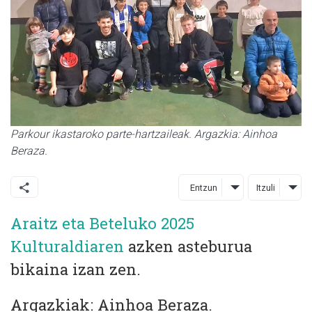
Parkour ikastaroko parte-hartzaileak. Argazkia: Ainhoa
Beraza.
Entzun
Itzuli
Araitz eta Beteluko 2025
Kulturaldiaren
azken asteburua
bikaina izan zen.
Argazkiak: Ainhoa Beraza.