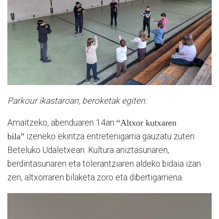
Parkour ikastaroan, beroketak egiten.
Amaitzeko, abenduaren 14an
“Altxor kutxaren
bila”
izeneko ekintza entretenigarria gauzatu zuten
Beteluko Udaletxean. Kultura aniztasunaren,
berdintasunaren eta tolerantziaren aldeko bidaia izan
zen, altxorraren bilaketa zoro eta dibertigarriena.