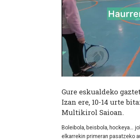
Gure eskualdeko gazte
Izan ere, 10-14 urte bi
Multikirol Saioan.
Boleibola, beisbola, hockeya... 
elkarrekin primeran pasatzeko au