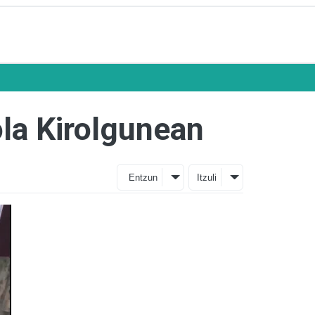
ola Kirolgunean
Entzun
Itzuli