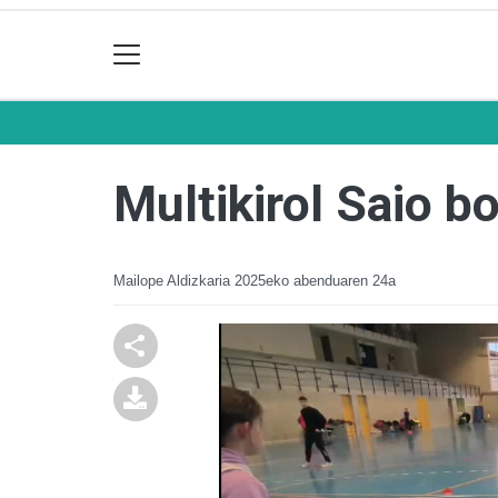
Multikirol Saio b
Mailope Aldizkaria
2025eko abenduaren 24a