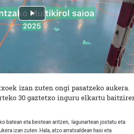
txoek izan zuten ongi pasatzeko aukera.
tarteko 30 gaztetxo inguru elkartu baitzire
joko batean eta bestean aritzen, lagunartean jostatu eta
kera izan zuten. Hala, atzo arratsaldean hasi eta