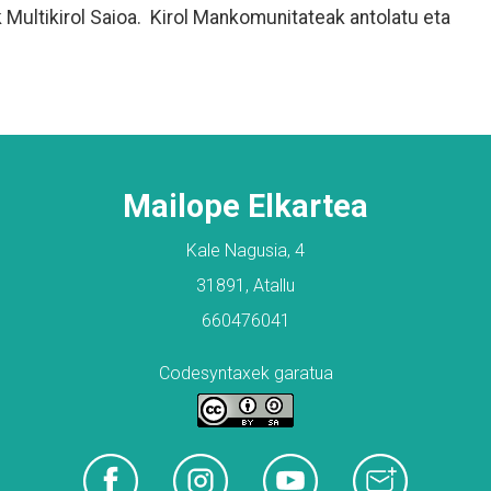
k Multikirol Saioa. Kirol Mankomunitateak antolatu eta
Mailope Elkartea
Kale Nagusia, 4
31891, Atallu
660476041
Codesyntaxek garatua