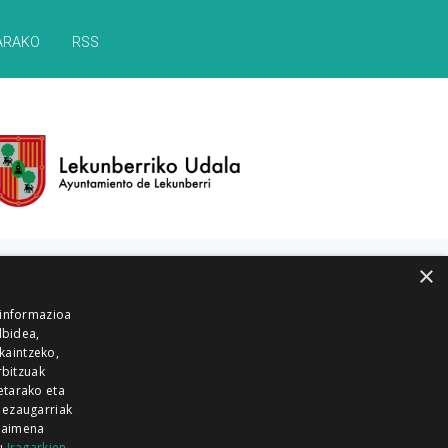
ARAKO
RSS
×
 informazioa
lbidea,
skaintzeko,
rbitzuak
EITIA GUKA
AZKOITIA GUKA
BARRENA
etarako eta
 ezaugarriak
GUKA
GUKA TELEBISTA
HIRUKA
 baimena
Z GUKA
ZUMAIA GUKA
28 KANALA
zu
Iragarkien