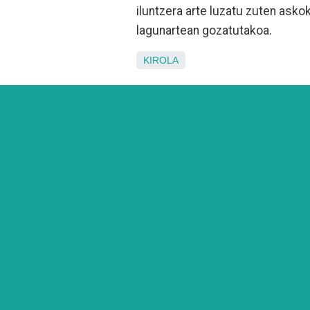
iluntzera arte luzatu zuten asko
lagunartean gozatutakoa.
KIROLA