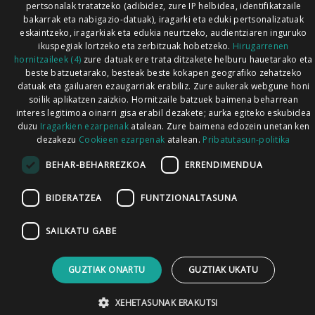
pertsonalak tratatzeko (adibidez, zure IP helbidea, identifikatzaile
bakarrak eta nabigazio-datuak), iragarki eta eduki pertsonalizatuak
eskaintzeko, iragarkiak eta edukia neurtzeko, audientziaren inguruko
ikuspegiak lortzeko eta zerbitzuak hobetzeko.
Hirugarrenen
hornitzaileek (4)
zure datuak ere trata ditzakete helburu hauetarako eta
beste batzuetarako, besteak beste kokapen geografiko zehatzeko
datuak eta gailuaren ezaugarriak erabiliz. Zure aukerak webgune honi
soilik aplikatzen zaizkio. Hornitzaile batzuek baimena beharrean
interes legitimoa oinarri gisa erabil dezakete; aurka egiteko eskubidea
duzu
Iragarkien ezarpenak
atalean. Zure baimena edozein unetan ken
dezakezu
Cookieen ezarpenak
atalean.
Pribatutasun-politika
BEHAR-BEHARREZKOA
ERRENDIMENDUA
BIDERATZEA
FUNTZIONALTASUNA
SAILKATU GABE
GUZTIAK ONARTU
GUZTIAK UKATU
XEHETASUNAK ERAKUTSI