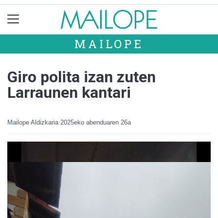
MAILOPE
Giro polita izan zuten
Larraunen kantari
Mailope Aldizkaria
2025eko abenduaren 26a