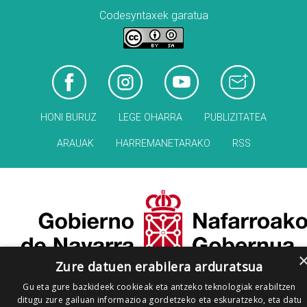
Codesyntaxek garatua
HONI BURUZ
LEGE OHARRA
PUBLIZITATEA
ARAUAK
HARREMANETARAKO
RSS
Zure datuen erabilera arduratsua
Gu eta gure bazkideek cookieak eta antzeko teknologiak erabiltzen
ditugu zure gailuan informazioa gordetzeko eta eskuratzeko, eta datu