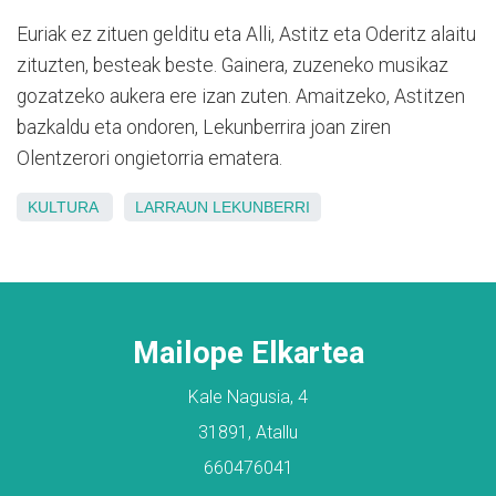
Euriak ez zituen gelditu eta Alli, Astitz eta Oderitz alaitu
zituzten, besteak beste. Gainera, zuzeneko musikaz
gozatzeko aukera ere izan zuten. Amaitzeko, Astitzen
bazkaldu eta ondoren, Lekunberrira joan ziren
Olentzerori ongietorria ematera.
KULTURA
LARRAUN
LEKUNBERRI
Mailope Elkartea
Kale Nagusia, 4
31891, Atallu
660476041