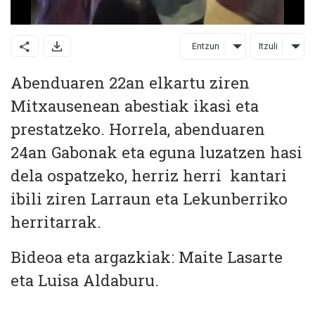
Entzun
Itzuli
Abenduaren 22an elkartu ziren
Mitxausenean abestiak ikasi eta
prestatzeko. Horrela, abenduaren
24an Gabonak eta eguna luzatzen hasi
dela ospatzeko, herriz herri kantari
ibili ziren Larraun eta Lekunberriko
herritarrak.
Bideoa eta argazkiak: Maite Lasarte
eta Luisa Aldaburu.