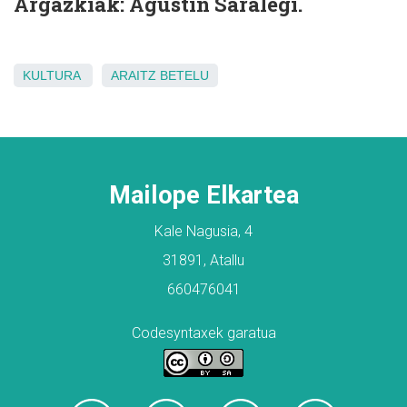
Argazkiak: Agustin Saralegi.
KULTURA
ARAITZ
BETELU
Mailope Elkartea
Kale Nagusia, 4
31891, Atallu
660476041
Codesyntaxek garatua