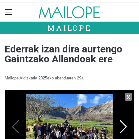
MAILOPE
Ederrak izan dira aurtengo
Gaintzako Allandoak ere
Mailope Aldizkaria
2025eko abenduaren 29a