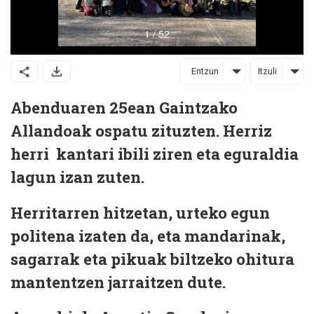
Entzun
Itzuli
Abenduaren 25ean Gaintzako
Allandoak ospatu zituzten. Herriz
herri kantari ibili ziren eta eguraldia
lagun izan zuten.
Herritarren hitzetan, urteko egun
politena izaten da, eta mandarinak,
sagarrak eta pikuak biltzeko ohitura
mantentzen jarraitzen dute.