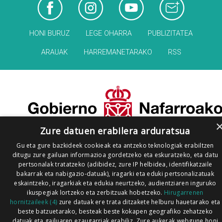
HONI BURUZ
LEGE OHARRA
PUBLIZITATEA
ARAUAK
HARREMANETARAKO
RSS
Zure datuen erabilera arduratsua
Gu eta gure bazkideek cookieak eta antzeko teknologiak erabiltzen
ditugu zure gailuan informazioa gordetzeko eta eskuratzeko, eta datu
pertsonalak tratatzeko (adibidez, zure IP helbidea, identifikatzaile
bakarrak eta nabigazio-datuak), iragarki eta eduki pertsonalizatuak
eskaintzeko, iragarkiak eta edukia neurtzeko, audientziaren inguruko
ikuspegiak lortzeko eta zerbitzuak hobetzeko.
Hirugarrenen
hornitzaileek (4)
zure datuak ere trata ditzakete helburu hauetarako eta
beste batzuetarako, besteak beste kokapen geografiko zehatzeko
datuak eta gailuaren ezaugarriak erabiliz. Zure aukerak webgune honi