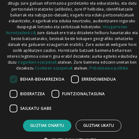
ditugu zure gailuan informazioa gordetzeko eta eskuratzeko, eta datu
pertsonalak tratatzeko (adibidez, zure IP helbidea, identifikatzaile
bakarrak eta nabigazio-datuak), iragarki eta eduki pertsonalizatuak
eskaintzeko, iragarkiak eta edukia neurtzeko, audientziaren inguruko
ikuspegiak lortzeko eta zerbitzuak hobetzeko.
Hirugarrenen
hornitzaileek (4)
zure datuak ere trata ditzakete helburu hauetarako eta
beste batzuetarako, besteak beste kokapen geografiko zehatzeko
datuak eta gailuaren ezaugarriak erabiliz. Zure aukerak webgune honi
soilik aplikatzen zaizkio. Hornitzaile batzuek baimena beharrean
interes legitimoa oinarri gisa erabil dezakete; aurka egiteko eskubidea
duzu
Iragarkien ezarpenak
atalean. Zure baimena edozein unetan ken
dezakezu
Cookieen ezarpenak
atalean.
Pribatutasun-politika
BEHAR-BEHARREZKOA
ERRENDIMENDUA
BIDERATZEA
FUNTZIONALTASUNA
SAILKATU GABE
GUZTIAK ONARTU
GUZTIAK UKATU