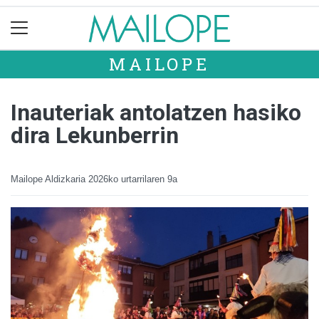
MAILOPE
Inauteriak antolatzen hasiko
dira Lekunberrin
Mailope Aldizkaria
2026ko urtarrilaren 9a