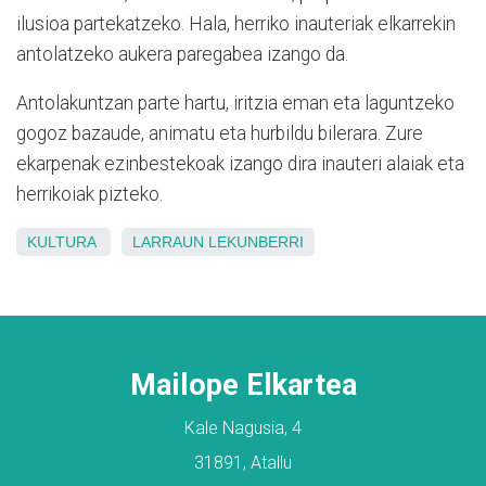
ilusioa partekatz
eko
. Hala, herriko inauteriak elkarrekin
antolatzeko aukera paregabea izango da.
Antolakuntzan parte hartu, iritzia eman eta laguntzeko
gogoz bazaude, animatu eta hurbildu bilerara.
Zure
ekarpena
k
ezinbestekoa
k izango dira
inauteri
alaiak
eta
herrikoiak
pizteko
.
KULTURA
LARRAUN
LEKUNBERRI
Mailope Elkartea
Kale Nagusia, 4
31891, Atallu