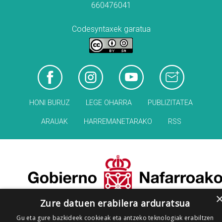
660476041
Codesyntaxek garatua
HONI BURUZ
LEGE OHARRA
PUBLIZITATEA
ARAUAK
HARREMANETARAKO
RSS
Zure datuen erabilera arduratsua
Gu eta gure bazkideek cookieak eta antzeko teknologiak erabiltzen