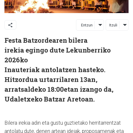
Entzun
Itzuli
Festa Batzordearen bilera
irekia
egingo dute
Lekunberriko
2026ko
Inauteriak
antolatzen hasteko.
Hitzordua urtarrilaren 13an,
arratsaldeko 18:00etan
izango da,
Udaletxeko Batzar Aretoan
.
Bilera irekia adin eta gustu guztietako herritarrentzat
antolatu dute, denen artean
ideiak, proposamenak eta