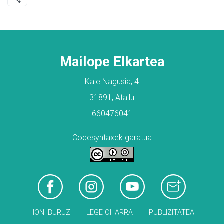
Mailope Elkartea
Kale Nagusia, 4
31891, Atallu
660476041
Codesyntaxek garatua
HONI BURUZ
LEGE OHARRA
PUBLIZITATEA