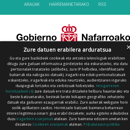
ARAUAK
HARREMANETARAKO
RSS
Zure datuen erabilera arduratsua
Gu eta gure bazkideek cookieak eta antzeko teknologiak erabiltzen
ditugu zure gailuan informazioa gordetzeko eta eskuratzeko, eta datu
pertsonalak tratatzeko (adibidez, zure IP helbidea, identifikatzaile
bakarrak eta nabigazio-datuak), iragarki eta eduki pertsonalizatuak
eskaintzeko, iragarkiak eta edukia neurtzeko, audientziaren inguruko
ikuspegiak lortzeko eta zerbitzuak hobetzeko.
Hirugarrenen
hornitzaileek (4)
zure datuak ere trata ditzakete helburu hauetarako eta
beste batzuetarako, besteak beste kokapen geografiko zehatzeko
datuak eta gailuaren ezaugarriak erabiliz. Zure aukerak webgune honi
soilik aplikatzen zaizkio. Hornitzaile batzuek baimena beharrean
interes legitimoa oinarri gisa erabil dezakete; aurka egiteko eskubidea
duzu
Iragarkien ezarpenak
atalean. Zure baimena edozein unetan ken
dezakezu
Cookieen ezarpenak
atalean.
Pribatutasun-politika