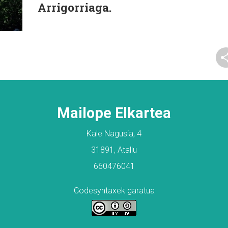
Arrigorriaga.
Mailope Elkartea
Kale Nagusia, 4
31891, Atallu
660476041
Codesyntaxek garatua