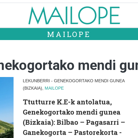
MAILOPE
enekogortako mendi gun
LEKUNBERRI - GENEKOGORTAKO MENDI GUNEA
(BIZKAIA),
MAILOPE
Ttutturre K.E-k antolatua,
Genekogortako mendi gunea
(Bizkaia): Bilbao – Pagasarri –
Ganekogorta – Pastorekorta -