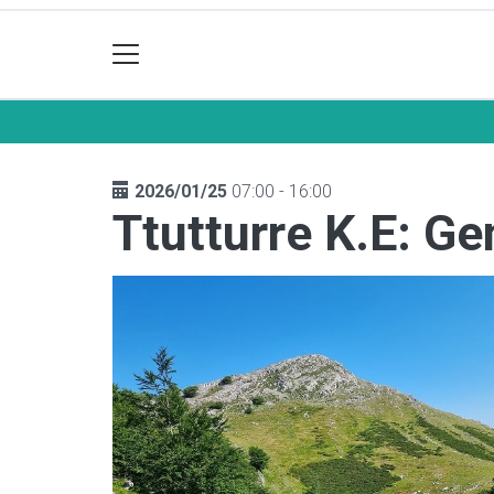
2026/01/25
07:00 - 16:00
Ttutturre K.E: G