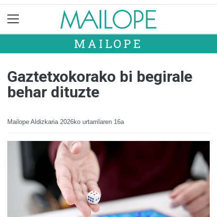
MAILOPE
Gaztetxokorako bi begirale
behar dituzte
Mailope Aldizkaria
2026ko urtarrilaren 16a