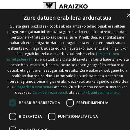
Zure datuen erabilera arduratsua
Gu eta gure bazkideek cookieak eta antzeko teknologiak erabiltzen
ditugu zure gailuan informazioa gordetzeko eta eskuratzeko, eta datu
pertsonalak tratatzeko (adibidez, zure IP helbidea, identifikatzaile
bakarrak eta nabigazio-datuak), iragarki eta eduki pertsonalizatuak
eskaintzeko, iragarkiak eta edukia neurtzeko, audientziaren inguruko
ikuspegiak lortzeko eta zerbitzuak hobetzeko.
Hirugarrenen
hornitzaileek (4)
zure datuak ere trata ditzakete helburu hauetarako eta
beste batzuetarako, besteak beste kokapen geografiko zehatzeko
datuak eta gailuaren ezaugarriak erabiliz. Zure aukerak webgune honi
soilik aplikatzen zaizkio. Hornitzaile batzuek baimena beharrean
interes legitimoa oinarri gisa erabil dezakete; aurka egiteko eskubidea
duzu
Iragarkien ezarpenak
atalean. Zure baimena edozein unetan ken
dezakezu
Cookieen ezarpenak
atalean.
Pribatutasun-politika
BEHAR-BEHARREZKOA
ERRENDIMENDUA
BIDERATZEA
FUNTZIONALTASUNA