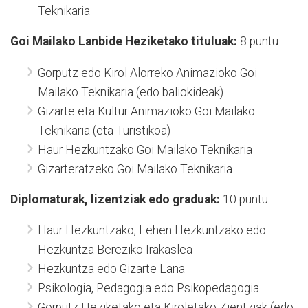
Teknikaria
Goi Mailako Lanbide Heziketako tituluak:
8 puntu
Gorputz edo Kirol Alorreko Animazioko Goi
Mailako Teknikaria (edo baliokideak)
Gizarte eta Kultur Animazioko Goi Mailako
Teknikaria (eta Turistikoa)
Haur Hezkuntzako Goi Mailako Teknikaria
Gizarteratzeko Goi Mailako Teknikaria
Diplomaturak, lizentziak edo graduak:
10 puntu
Haur Hezkuntzako, Lehen Hezkuntzako edo
Hezkuntza Bereziko Irakaslea
Hezkuntza edo Gizarte Lana
Psikologia, Pedagogia edo Psikopedagogia
Gorputz Heziketako eta Kiroletako Zientziak (edo