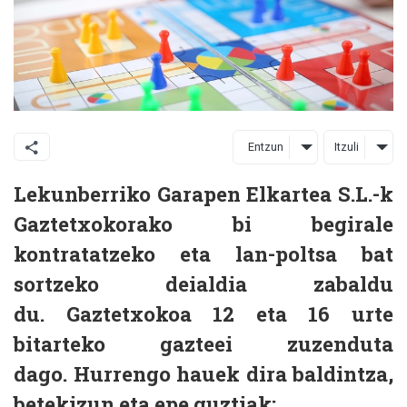
Entzun
Itzuli
Lekunberriko Garapen Elkartea S.L.-k
Gaztetxokorako bi begirale
kontratatzeko eta lan-poltsa bat
sortzeko deialdia zabaldu
du. Gaztetxokoa 12 eta 16 urte
bitarteko gazteei zuzenduta
dago. Hurrengo hauek dira baldintza,
betekizun eta epe guztiak: