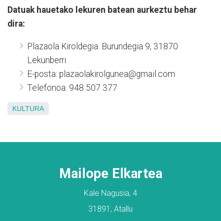
Datuak hauetako lekuren batean aurkeztu behar
dira:
Plazaola Kiroldegia. Burundegia 9, 31870
Lekunberri
E-posta: plazaolakirolgunea@gmail.com
Telefonoa: 948 507 377
KULTURA
Mailope Elkartea
Kale Nagusia, 4
31891, Atallu