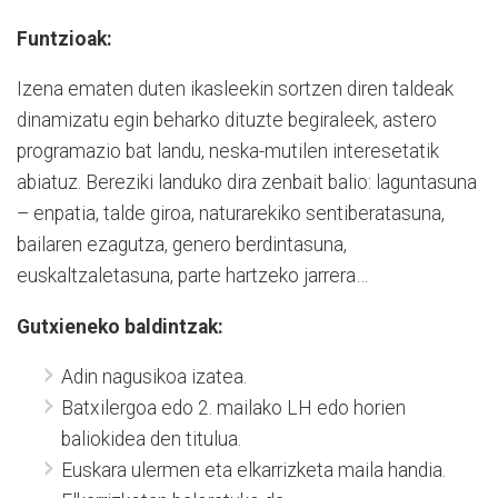
Funtzioak:
Izena ematen duten ikasleekin sortzen diren taldeak
dinamizatu egin beharko dituzte begiraleek, astero
programazio bat landu, neska-mutilen interesetatik
abiatuz. Bereziki landuko dira zenbait balio: laguntasuna
– enpatia, talde giroa, naturarekiko sentiberatasuna,
bailaren ezagutza, genero berdintasuna,
euskaltzaletasuna, parte hartzeko jarrera…
Gutxieneko baldintzak:
Adin nagusikoa izatea.
Batxilergoa edo 2. mailako LH edo horien
baliokidea den titulua.
Euskara ulermen eta elkarrizketa maila handia.