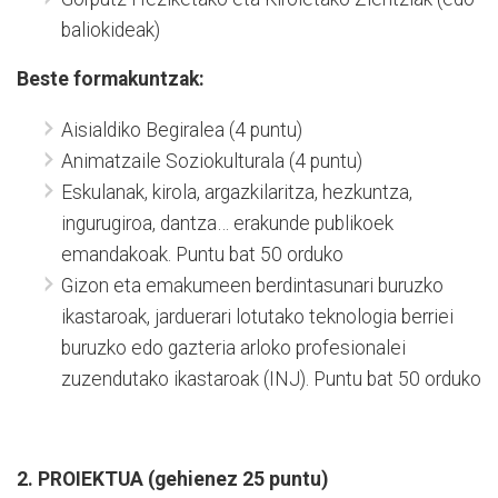
baliokideak)
Beste formakuntzak:
Aisialdiko Begiralea (4 puntu)
Animatzaile Soziokulturala (4 puntu)
Eskulanak, kirola, argazkilaritza, hezkuntza,
ingurugiroa, dantza… erakunde publikoek
emandakoak. Puntu bat 50 orduko
Gizon eta emakumeen berdintasunari buruzko
ikastaroak, jarduerari lotutako teknologia berriei
buruzko edo gazteria arloko profesionalei
zuzendutako ikastaroak (INJ). Puntu bat 50 orduko
2. PROIEKTUA (gehienez 25 puntu)