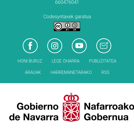
660476041
Codesyntaxek garatua
HONI BURUZ
LEGE OHARRA
PUBLIZITATEA
ARAUAK
HARREMANETARAKO
RSS