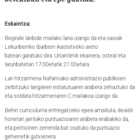
Eskaintza:
Begirale lanbide mailako lana izango da eta saioak
Lekunberriko Ibarberri ikastetxeko areto
batean garatuko dira. Urtarriletik ekainera, ostiral eta
larunbatetan 17:00etatik 21:00etara.
Lan hitzarmena Nafarroako administrazio publikoen
zerbitzuko langileen estatutuaren arabera zehaztuko da
eta soldata hitzarmenaren C mailakoa izango da.
Behin curriculuma entregatzeko epea amaituta, deialdi
honetan jarritako puntuazioaren arabera erabakiko da,
eta pertsonen zerrenda bat osatuko da puntuazio
gehienetik gutxienera.