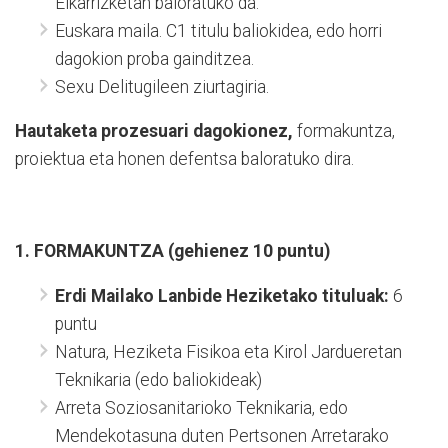
Elkarrizketan baloratuko da.
Euskara maila. C1 titulu baliokidea, edo horri
dagokion proba gainditzea.
Sexu Delitugileen ziurtagiria.
Hautaketa prozesuari dagokionez,
f
ormakuntza,
proiektua eta honen defentsa baloratuko dira.
1. FORMAKUNTZA (gehienez 10 puntu)
Erdi Mailako Lanbide Heziketako tituluak:
6
puntu
Natura, Heziketa Fisikoa eta Kirol Jardueretan
Teknikaria (edo baliokideak)
Arreta Soziosanitarioko Teknikaria, edo
Mendekotasuna duten Pertsonen Arretarako