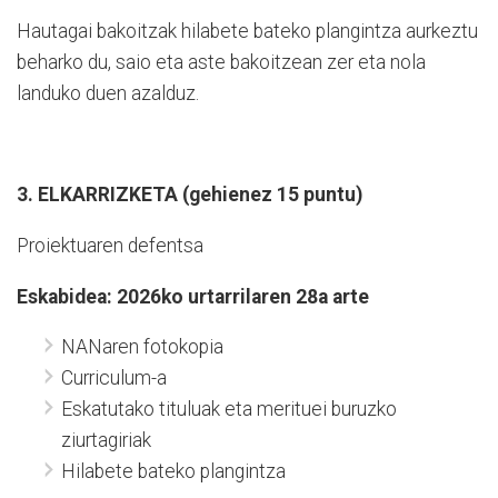
Hautagai bakoitzak hilabete bateko plangintza aurkeztu
beharko du, saio eta aste bakoitzean zer eta nola
landuko duen azalduz.
3. ELKARRIZKETA (gehienez 15 puntu)
Proiektuaren defentsa
Eskabidea: 2026ko urtarrilaren 28a arte
NANaren fotokopia
Curriculum-a
Eskatutako tituluak eta merituei buruzko
ziurtagiriak
Hilabete bateko plangintza