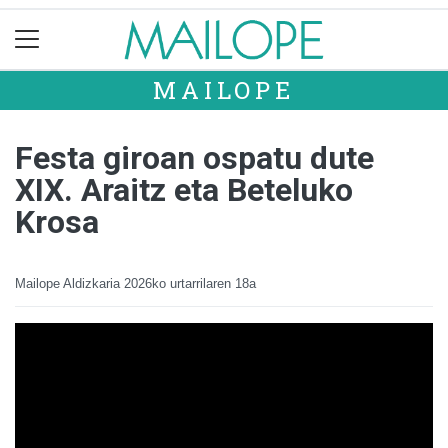
MAILOPE
Festa giroan ospatu dute
XIX. Araitz eta Beteluko
Krosa
Mailope Aldizkaria
2026ko urtarrilaren 18a