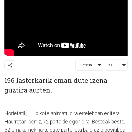
Entzun
Itzuli
196 lasterkarik eman dute izena
guztira aurten.
Horietatik, 11 bikote animatu dira erreleboan egitera.
Haurretan, berriz, 72 partaide egon dira. Besteak beste,
52 emakumek hartu dute parte, eta balorazio positiboa