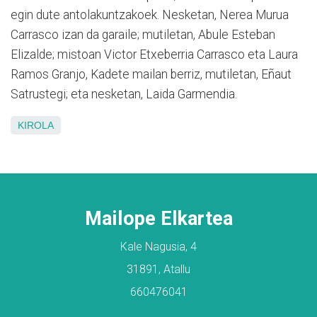
egin dute antolakuntzakoek. Nesketan, Nerea Murua
Carrasco izan da garaile; mutiletan, Abule Esteban
Elizalde; mistoan Victor Etxeberria Carrasco eta Laura
Ramos Granjo, Kadete mailan berriz, mutiletan, Eñaut
Satrustegi; eta nesketan, Laida Garmendia.
KIROLA
Mailope Elkartea
Kale Nagusia, 4
31891, Atallu
660476041