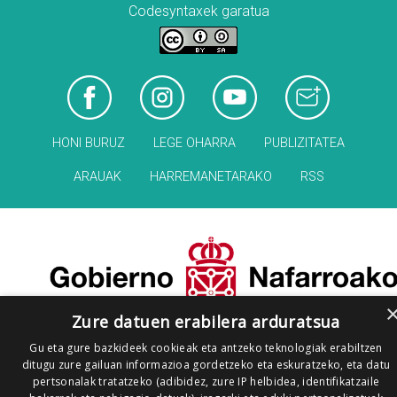
Codesyntaxek garatua
HONI BURUZ
LEGE OHARRA
PUBLIZITATEA
ARAUAK
HARREMANETARAKO
RSS
Zure datuen erabilera arduratsua
Gu eta gure bazkideek cookieak eta antzeko teknologiak erabiltzen
ditugu zure gailuan informazioa gordetzeko eta eskuratzeko, eta datu
pertsonalak tratatzeko (adibidez, zure IP helbidea, identifikatzaile