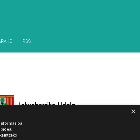
ARAKO
RSS
×
 informazioa
lbidea,
skaintzeko,