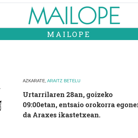
MAILOPE
AZKARATE,
ARAITZ
BETELU
Urtarrilaren 28an, goizeko
09:00etan, entsaio orokorra egone
da Araxes ikastetxean.