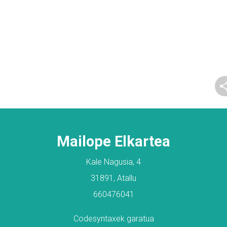
Mailope Elkartea
Kale Nagusia, 4
31891, Atallu
660476041
Codesyntaxek garatua