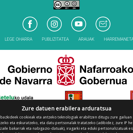
LEGE OHARRA
PUBLIZITATEA
ARAUAK
HARREMANET
Zure datuen erabilera arduratsua
 bazkideek cookieak eta antzeko teknologiak erabiltzen ditugu zure gailuan
zeko eta eskuratzeko, eta datu pertsonalak tratatzeko (adibidez, zure IP he
tzaile bakarrak eta nabigazio-datuak), iragarki eta eduki pertsonalizatuak e