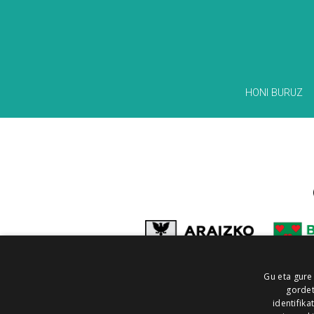
HONI BURUZ
Gu eta gure
gordet
identifika