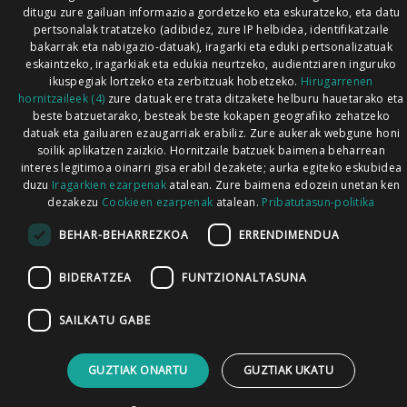
ditugu zure gailuan informazioa gordetzeko eta eskuratzeko, eta datu
pertsonalak tratatzeko (adibidez, zure IP helbidea, identifikatzaile
bakarrak eta nabigazio-datuak), iragarki eta eduki pertsonalizatuak
eskaintzeko, iragarkiak eta edukia neurtzeko, audientziaren inguruko
ikuspegiak lortzeko eta zerbitzuak hobetzeko.
Hirugarrenen
hornitzaileek (4)
zure datuak ere trata ditzakete helburu hauetarako eta
beste batzuetarako, besteak beste kokapen geografiko zehatzeko
datuak eta gailuaren ezaugarriak erabiliz. Zure aukerak webgune honi
soilik aplikatzen zaizkio. Hornitzaile batzuek baimena beharrean
interes legitimoa oinarri gisa erabil dezakete; aurka egiteko eskubidea
duzu
Iragarkien ezarpenak
atalean. Zure baimena edozein unetan ken
dezakezu
Cookieen ezarpenak
atalean.
Pribatutasun-politika
BEHAR-BEHARREZKOA
ERRENDIMENDUA
BIDERATZEA
FUNTZIONALTASUNA
SAILKATU GABE
GUZTIAK ONARTU
GUZTIAK UKATU