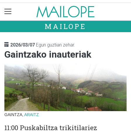
MAILOPE
2026/03/07
Egun guztian zehar.
Gaintzako inauteriak
GAINTZA,
ARAITZ
11:00 Puskabiltza trikitilariez