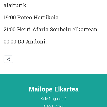
alaiturik.
19:00 Poteo Herrikoia.
21:00 Herri Afaria Sonbelu elkartean.
00:00 DJ Andoni.
Mailope Elkartea
Kale Nagusia, 4
31891, Atallu