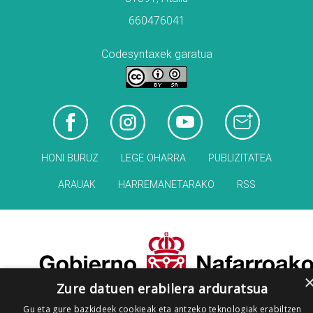
660476041
Codesyntaxek garatua
HONI BURUZ
LEGE OHARRA
PUBLIZITATEA
ARAUAK
HARREMANETARAKO
RSS
Zure datuen erabilera arduratsua
Gu eta gure bazkideek cookieak eta antzeko teknologiak erabiltzen