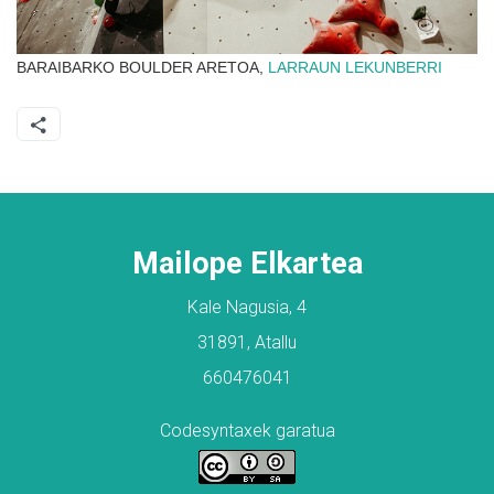
BARAIBARKO BOULDER ARETOA,
LARRAUN
LEKUNBERRI
Mailope Elkartea
Kale Nagusia, 4
31891, Atallu
660476041
Codesyntaxek garatua