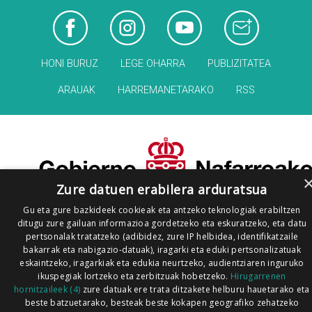
HONI BURUZ
LEGE OHARRA
PUBLIZITATEA
ARAUAK
HARREMANETARAKO
RSS
Zure datuen erabilera arduratsua
Gu eta gure bazkideek cookieak eta antzeko teknologiak erabiltzen
ditugu zure gailuan informazioa gordetzeko eta eskuratzeko, eta datu
pertsonalak tratatzeko (adibidez, zure IP helbidea, identifikatzaile
bakarrak eta nabigazio-datuak), iragarki eta eduki pertsonalizatuak
eskaintzeko, iragarkiak eta edukia neurtzeko, audientziaren inguruko
ikuspegiak lortzeko eta zerbitzuak hobetzeko.
Hirugarrenen
hornitzaileek (4)
zure datuak ere trata ditzakete helburu hauetarako eta
beste batzuetarako, besteak beste kokapen geografiko zehatzeko