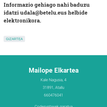
Informazio gehiago nahi baduzu
idatzi
udala@betelu.eus
helbide
elektronikora.
GIZARTEA
Mailope Elkartea
Kale Nagusia, 4
31891, Atallu
660476041
Codesyntaxek garatua