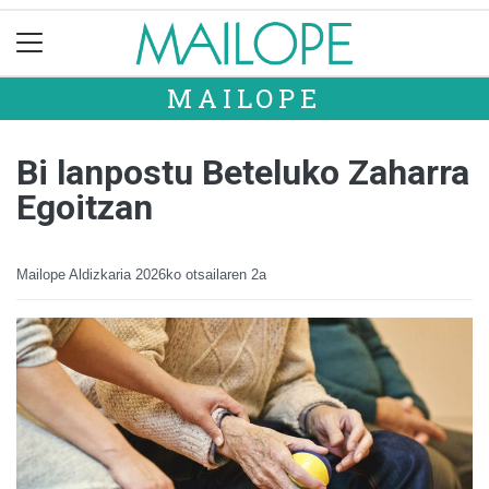
MAILOPE
Bi lanpostu Beteluko Zaharra
Egoitzan
Mailope Aldizkaria
2026ko otsailaren 2a