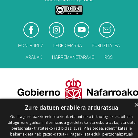
HONI BURUZ
LEGE OHARRA
PUBLIZITATEA
ARAUAK
HARREMANETARAKO
RSS
Zure datuen erabilera arduratsua
Gu eta gure bazkideek cookieak eta antzeko teknologiak erabiltzen
ditugu zure gailuan informazioa gordetzeko eta eskuratzeko, eta datu
pertsonalak tratatzeko (adibidez, zure IP helbidea, identifikatzaile
bakarrak eta nabigazio-datuak), iragarki eta eduki pertsonalizatuak