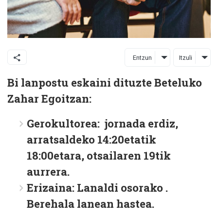
Entzun
Itzuli
Bi lanpostu eskaini dituzte Beteluko
Zahar Egoitzan:
Gerokultorea:
jornada erdiz,
arratsaldeko 14:20etatik
18:00etara, otsailaren 19tik
aurrera.
Erizaina:
Lanaldi osorako .
Berehala lanean hastea.