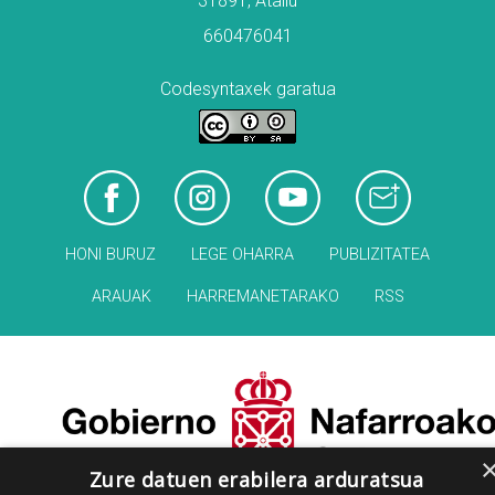
31891, Atallu
660476041
Codesyntaxek garatua
HONI BURUZ
LEGE OHARRA
PUBLIZITATEA
ARAUAK
HARREMANETARAKO
RSS
Zure datuen erabilera arduratsua