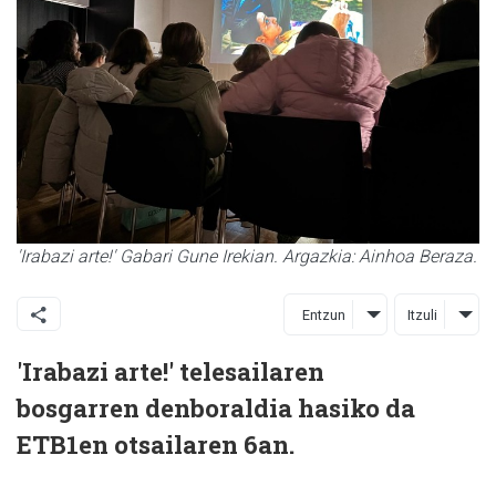
'Irabazi arte!' Gabari Gune Irekian. Argazkia: Ainhoa Beraza.
Entzun
Itzuli
'Irabazi arte!' telesailaren
bosgarren denboraldia hasiko da
ETB1en otsailaren 6an.