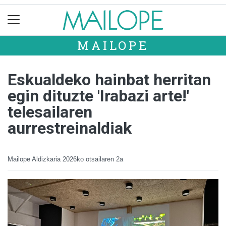
MAILOPE
Eskualdeko hainbat herritan
egin dituzte 'Irabazi arte!'
telesailaren
aurrestreinaldiak
Mailope Aldizkaria
2026ko otsailaren 2a