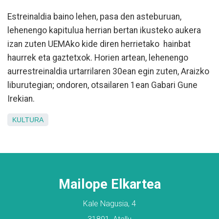
Estreinaldia baino lehen, pasa den asteburuan,
lehenengo kapitulua herrian bertan ikusteko aukera
izan zuten UEMAko kide diren herrietako hainbat
haurrek eta gaztetxok. Horien artean, lehenengo
aurrestreinaldia urtarrilaren 30ean egin zuten, Araizko
liburutegian; ondoren, otsailaren 1ean Gabari Gune
Irekian.
KULTURA
Mailope Elkartea
Kale Nagusia, 4