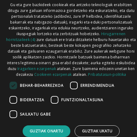
Gu eta gure bazkideek cookieak eta antzeko teknologiak erabiltzen
ditugu zure gailuan informazioa gordetzeko eta eskuratzeko, eta datu
pertsonalak tratatzeko (adibidez, zure IP helbidea, identifikatzaile
bakarrak eta nabigazio-datuak), iragarki eta eduki pertsonalizatuak
eskaintzeko, iragarkiak eta edukia neurtzeko, audientziaren inguruko
ikuspegiak lortzeko eta zerbitzuak hobetzeko.
Hirugarrenen
hornitzaileek (4)
zure datuak ere trata ditzakete helburu hauetarako eta
beste batzuetarako, besteak beste kokapen geografiko zehatzeko
datuak eta gailuaren ezaugarriak erabiliz. Zure aukerak webgune honi
soilik aplikatzen zaizkio. Hornitzaile batzuek baimena beharrean
interes legitimoa oinarri gisa erabil dezakete; aurka egiteko eskubidea
duzu
Iragarkien ezarpenak
atalean. Zure baimena edozein unetan ken
dezakezu
Cookieen ezarpenak
atalean.
Pribatutasun-politika
BEHAR-BEHARREZKOA
ERRENDIMENDUA
BIDERATZEA
FUNTZIONALTASUNA
SAILKATU GABE
GUZTIAK ONARTU
GUZTIAK UKATU