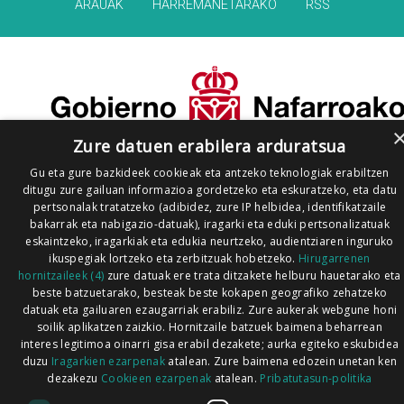
ARAUAK
HARREMANETARAKO
RSS
Zure datuen erabilera arduratsua
Gu eta gure bazkideek cookieak eta antzeko teknologiak erabiltzen
ditugu zure gailuan informazioa gordetzeko eta eskuratzeko, eta datu
pertsonalak tratatzeko (adibidez, zure IP helbidea, identifikatzaile
bakarrak eta nabigazio-datuak), iragarki eta eduki pertsonalizatuak
eskaintzeko, iragarkiak eta edukia neurtzeko, audientziaren inguruko
ikuspegiak lortzeko eta zerbitzuak hobetzeko.
Hirugarrenen
hornitzaileek (4)
zure datuak ere trata ditzakete helburu hauetarako eta
beste batzuetarako, besteak beste kokapen geografiko zehatzeko
datuak eta gailuaren ezaugarriak erabiliz. Zure aukerak webgune honi
soilik aplikatzen zaizkio. Hornitzaile batzuek baimena beharrean
interes legitimoa oinarri gisa erabil dezakete; aurka egiteko eskubidea
duzu
Iragarkien ezarpenak
atalean. Zure baimena edozein unetan ken
dezakezu
Cookieen ezarpenak
atalean.
Pribatutasun-politika