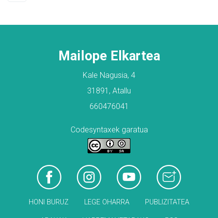
Mailope Elkartea
Kale Nagusia, 4
31891, Atallu
660476041
Codesyntaxek garatua
HONI BURUZ
LEGE OHARRA
PUBLIZITATEA