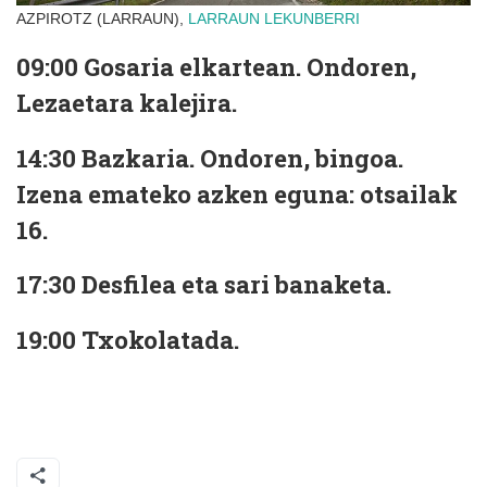
AZPIROTZ (LARRAUN),
LARRAUN
LEKUNBERRI
09:00 Gosaria elkartean. Ondoren,
Lezaetara kalejira.
14:30 Bazkaria. Ondoren, bingoa.
Izena emateko azken eguna: otsailak
16.
17:30 Desfilea eta sari banaketa.
19:00 Txokolatada.